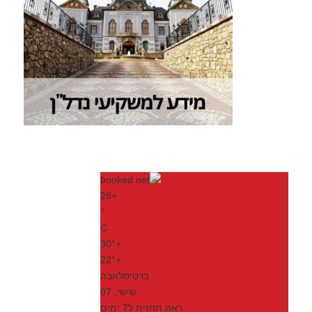
28
+
°
C
30°
+
22°
+
ברטיסלאבה
שישי, 07
ראה תחזית ל7 ימים