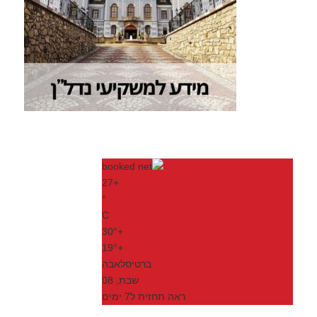
27
+
°
C
30°
+
19°
+
ברטיסלאבה
שבת, 08
ראה תחזית ל7 ימים