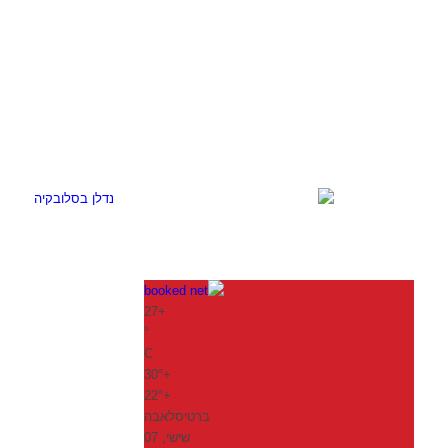
27
+
°
C
30°
+
22°
+
ברטיסלאבה
שישי, 07