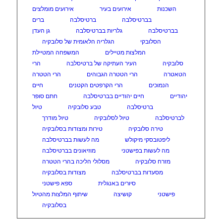
השכנות
אירועים בעיר
אירועים מומלצים
בברטיסלבה
ברטיסלבה
ברים
בברטיסלבה
גלריות בברטיסלבה
גן העדן
הסלובקי
הגלריה הלאומית של סלובקיה
המלצות מטיילים
המשפחה המטיילת
סלובקיה
העיר העתיקה של ברטיסלבה
הרי
הטאטרה
הרי הטטרה הגבוהים
הרי הטטרה
הנמוכים
הרי הקרפטים הקטנים
חיים
יהודיים
חיים יהודיים בברטיסלבה
חתם סופר
ברטיסלבה
טבע סלובקיה
טיול
לברטיסלבה
טיול לסלובקיה
טיול מודרך
טירה סלובקיה
טירות ומצודות בסלובקיה
ליפטובסקי מיקולש
מה לעשות בברטיסלבה
מה לעשות בפישטני
מוזיאונים בברטיסלבה
מזרח סלובקיה
מסלולי הליכה בהרי הטטרה
מסעדות בברטיסלבה
מצודות בסלובקיה
סיורים באנגלית
ספא פישטני
פישטני
קושיצה
שיתוף המלצות מהטיול
בסלובקיה