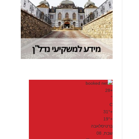
28
+
°
C
31°
+
19°
+
ברטיסלאבה
שבת, 08