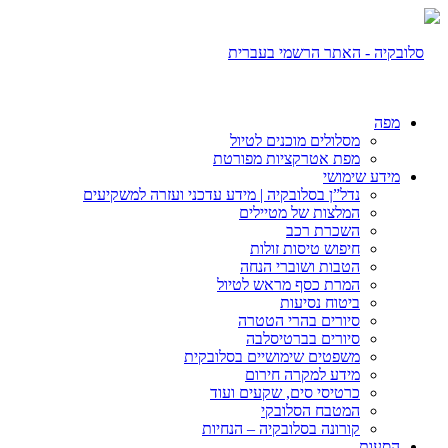
מפה
מסלולים מוכנים לטיול
מפת אטרקציות מפורטת
מידע שימושי
נדל”ן בסלובקיה | מידע עדכני ועזרה למשקיעים
המלצות של מטיילים
השכרת רכב
חיפוש טיסות זולות
הטבות ושוברי הנחה
המרת כסף מראש לטיול
ביטוח נסיעות
סיורים בהרי הטטרה
סיורים בברטיסלבה
משפטים שימושיים בסלובקית
מידע למקרה חירום
כרטיסי סים, שקעים ועוד
המטבח הסלובקי
קורונה בסלובקיה – הנחיות
הסעות