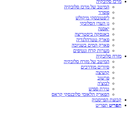
מרכז סלובקיה
המיטב של מרכז סלובקיה
פופרד
ליפטובסקי מיקולש
גן העדן הסלובקי
יאסנה
באנסקה ביסטריצה
פארק טטרהלנדיה
פארק המים בשניובה
מערות קרח ונטיפים
מזרח סלובקיה
המיטב של מזרח סלובקיה
סיורים מודרכים
קושיצה
פרשוב
לבוצ'ה
טירת ספיש
הפארק הלאומי סלובנסקי קראס
קבוצת הפייסבוק
תפריט
תפריט