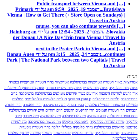
[…] Public transport between Vienna and
Bratislava...
דצמבר 19, 2025 - 9:59 am על ידי Primark
Vienna | How to Get There (+ Store Open on Sundays) |
Travel in Austria
[…] course, you can also continue towards
Slovakia...
דצמבר 2, 2025 - 12:54 pm על ידי Hainburg an
der Donau | A Nice Day Trip from Vienna | Travel In
Austria
[…] next to the Prater Park in Vienna and
continues...
נובמבר 24, 2025 - 3:15 pm על ידי Donau-Auen
Park | The National Park between two Capitals | Travel
In Austria
תגיות
אטרקציות באזור הטטרה
אטרקציות בברטיסלבה
אטרקציות בהרי הטטרה
אטרקציות בטטרה
אטרקציות בסלובקיה
אטרקציות לילדים
אטרקציות לילדים בטטרה
אטרקציות מחוץ לברטיסלבה
איך להגיע למדינות השכנות
אירועים בעיר
אירועים מומלצים בברטיסלבה
ברטיסלבה
ברים
בברטיסלבה
גלריות בברטיסלבה
גן העדן הסלובקי
הגלריה הלאומית של סלובקיה
המלצות
מטיילים
המשפחה המטיילת סלובקיה
העיר העתיקה של ברטיסלבה
הרי הטאטרה
הרי הטטרה
הגבוהים
הרי הטטרה הנמוכים
הרי הקרפטים הקטנים
חיים יהודיים
חיים יהודיים בברטיסלבה
חתם סופר ברטיסלבה
טבע סלובקיה
טיול לברטיסלבה
טיול לסלובקיה
טיול מודרך
טירה
סלובקיה
טירות ומצודות בסלובקיה
ליפטובסקי מיקולש
מה לעשות בברטיסלבה
מה לעשות
בפישטני
מוזיאונים בברטיסלבה
מזרח סלובקיה
מסלולי הליכה בהרי הטטרה
מסעדות
בברטיסלבה
מצודות בסלובקיה
סיורים באנגלית
ספא פישטני
פישטני
קושיצה
שיתוף המלצות
מהטיול בסלובקיה