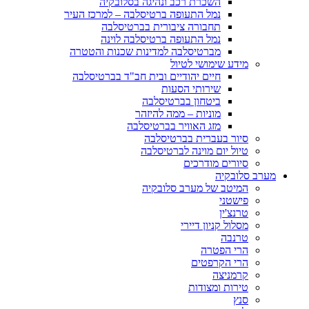
השכרת רכב ונהיגה בסלובקיה
נמל התעופה ברטיסלבה – למרכז העיר
תחבורה ציבורית בברטיסלבה
נמל התעופה ברטיסלבה לוינה
מברטיסלבה למדינות שכנות והטטרה
מידע שימושי לטיול
חיים יהודיים ובית חב"ד בברטיסלבה
שירותי הסעות
ביטחון בברטיסלבה
מוניות – ממה להיזהר
מזג האוויר בברטיסלבה
סיור בעברית בברטיסלבה
טיול יום מוינה לברטיסלבה
סיורים מודרכים
מערב סלובקיה
המיטב של מערב סלובקיה
פישטני
טרנצ'ין
מסלול קניון דיירי
טרנבה
הרי הפטרה
הרי הקרפטים
קרמניצה
טירות ומצודות
סנץ