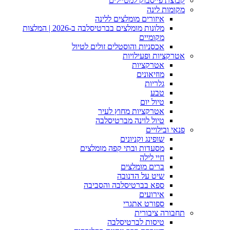
קבוצת פייסבוק למטיילים
מקומות לינה
איזורים מומלצים ללינה
מלונות מומלצים בברטיסלבה ב-2026 | המלצות
מקומיים
אכסניות והוסטלים זולים לטיול
אטרקציות ופעילויות
אטרקציות
מוזיאונים
גלריות
טבע
טיול יום
אטרקציות מחוץ לעיר
טיול לוינה מברטיסלבה
פנאי ובילויים
שופינג וקניונים
מסעדות ובתי קפה מומלצים
חיי לילה
ברים מומלצים
שיט על הדנובה
ספא בברטיסלבה והסביבה
אירועים
ספורט אתגרי
תחבורה ציבורית
טיסות לברטיסלבה