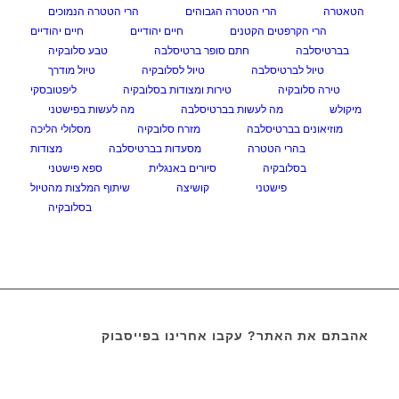
הטאטרה
הרי הטטרה הגבוהים
הרי הטטרה הנמוכים
הרי הקרפטים הקטנים
חיים יהודיים
חיים יהודיים
בברטיסלבה
חתם סופר ברטיסלבה
טבע סלובקיה
טיול לברטיסלבה
טיול לסלובקיה
טיול מודרך
טירה סלובקיה
טירות ומצודות בסלובקיה
ליפטובסקי
מיקולש
מה לעשות בברטיסלבה
מה לעשות בפישטני
מוזיאונים בברטיסלבה
מזרח סלובקיה
מסלולי הליכה
בהרי הטטרה
מסעדות בברטיסלבה
מצודות
בסלובקיה
סיורים באנגלית
ספא פישטני
פישטני
קושיצה
שיתוף המלצות מהטיול
בסלובקיה
אהבתם את האתר? עקבו אחרינו בפייסבוק