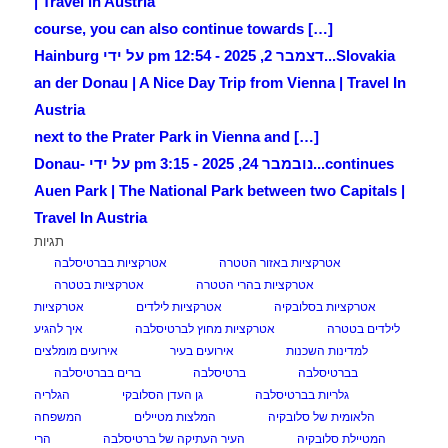
| Travel in Austria
[…] course, you can also continue towards
Slovakia...
דצמבר 2, 2025 - 12:54 pm על ידי Hainburg
an der Donau | A Nice Day Trip from Vienna | Travel In
Austria
[…] next to the Prater Park in Vienna and
continues...
נובמבר 24, 2025 - 3:15 pm על ידי Donau-
Auen Park | The National Park between two Capitals |
Travel In Austria
תגיות
אטרקציות באזור הטטרה
אטרקציות בברטיסלבה
אטרקציות בהרי הטטרה
אטרקציות בטטרה
אטרקציות בסלובקיה
אטרקציות לילדים
אטרקציות
לילדים בטטרה
אטרקציות מחוץ לברטיסלבה
איך להגיע
למדינות השכנות
אירועים בעיר
אירועים מומלצים
בברטיסלבה
ברטיסלבה
ברים בברטיסלבה
גלריות בברטיסלבה
גן העדן הסלובקי
הגלריה
הלאומית של סלובקיה
המלצות מטיילים
המשפחה
המטיילת סלובקיה
העיר העתיקה של ברטיסלבה
הרי