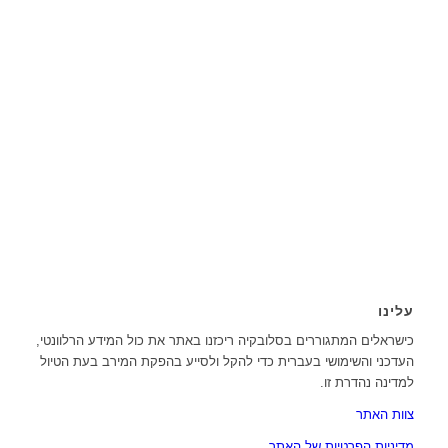
עלינו
כישראלים המתגוררים בסלובקיה ריכזנו באתר את כול המידע הרלוונטי,
העדכני והשימושי בעברית כדי להקל ולסייע בהפקת המירב בעת הטיול
למדינה נהדרת זו.
צוות האתר
מדיניות הפרטיות של האתר