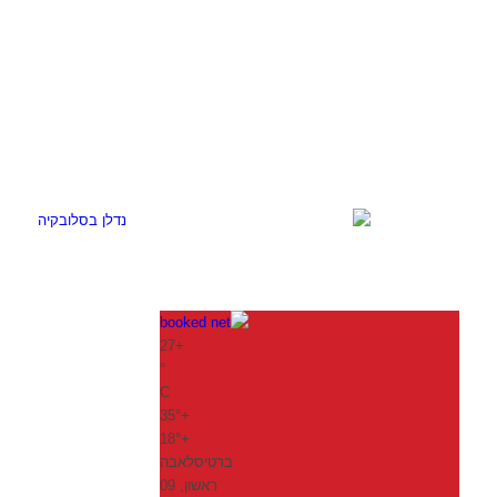
27
+
°
C
35°
+
18°
+
ברטיסלאבה
ראשון, 09