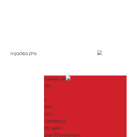
29
+
°
C
33°
+
16°
+
ברטיסלאבה
ראשון, 09
ראה תחזית ל7 ימים