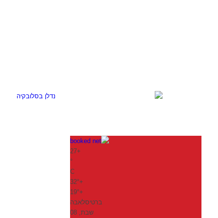
27
+
°
C
32°
+
19°
+
ברטיסלאבה
שבת, 08