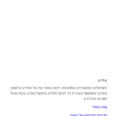
עלינו
כישראלים המתגוררים בסלובקיה ריכזנו באתר את כול המידע הרלוונטי,
העדכני והשימושי בעברית כדי להקל ולסייע בהפקת המירב בעת הטיול
למדינה נהדרת זו.
צוות האתר
מדיניות הפרטיות של האתר