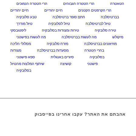
הטאטרה
הרי הטטרה הגבוהים
הרי הטטרה הנמוכים
הרי הקרפטים הקטנים
חיים יהודיים
חיים יהודיים
בברטיסלבה
חתם סופר ברטיסלבה
טבע סלובקיה
טיול לברטיסלבה
טיול לסלובקיה
טיול מודרך
טירה סלובקיה
טירות ומצודות בסלובקיה
ליפטובסקי
מיקולש
מה לעשות בברטיסלבה
מה לעשות בפישטני
מוזיאונים בברטיסלבה
מזרח סלובקיה
מסלולי הליכה
בהרי הטטרה
מסעדות בברטיסלבה
מצודות
בסלובקיה
סיורים באנגלית
ספא פישטני
פישטני
קושיצה
שיתוף המלצות מהטיול
בסלובקיה
אהבתם את האתר? עקבו אחרינו בפייסבוק