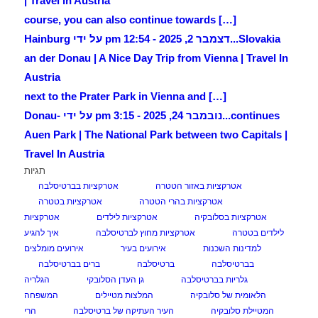
| Travel in Austria
[…] course, you can also continue towards
Slovakia...
דצמבר 2, 2025 - 12:54 pm על ידי Hainburg
an der Donau | A Nice Day Trip from Vienna | Travel In
Austria
[…] next to the Prater Park in Vienna and
continues...
נובמבר 24, 2025 - 3:15 pm על ידי Donau-
Auen Park | The National Park between two Capitals |
Travel In Austria
תגיות
אטרקציות באזור הטטרה
אטרקציות בברטיסלבה
אטרקציות בהרי הטטרה
אטרקציות בטטרה
אטרקציות בסלובקיה
אטרקציות לילדים
אטרקציות
לילדים בטטרה
אטרקציות מחוץ לברטיסלבה
איך להגיע
למדינות השכנות
אירועים בעיר
אירועים מומלצים
בברטיסלבה
ברטיסלבה
ברים בברטיסלבה
גלריות בברטיסלבה
גן העדן הסלובקי
הגלריה
הלאומית של סלובקיה
המלצות מטיילים
המשפחה
המטיילת סלובקיה
העיר העתיקה של ברטיסלבה
הרי