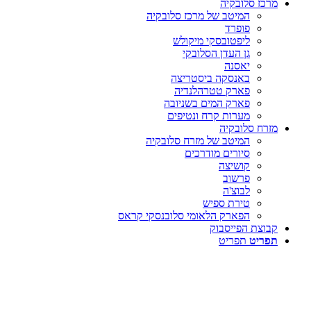
מרכז סלובקיה
המיטב של מרכז סלובקיה
פופרד
ליפטובסקי מיקולש
גן העדן הסלובקי
יאסנה
באנסקה ביסטריצה
פארק טטרהלנדיה
פארק המים בשניובה
מערות קרח ונטיפים
מזרח סלובקיה
המיטב של מזרח סלובקיה
סיורים מודרכים
קושיצה
פרשוב
לבוצ'ה
טירת ספיש
הפארק הלאומי סלובנסקי קראס
קבוצת הפייסבוק
תפריט
תפריט