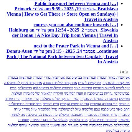
[…] Public transport between Vienna and
Bratislava...
דצמבר 19, 2025 - 9:59 am על ידי Primark
Vienna | How to Get There (+ Store Open on Sundays) |
Travel in Austria
[…] course, you can also continue towards
Slovakia...
דצמבר 2, 2025 - 12:54 pm על ידי Hainburg an
der Donau | A Nice Day Trip from Vienna | Travel In
Austria
[…] next to the Prater Park in Vienna and
continues...
נובמבר 24, 2025 - 3:15 pm על ידי Donau-Auen
Park | The National Park between two Capitals | Travel
In Austria
תגיות
אטרקציות באזור הטטרה
אטרקציות בברטיסלבה
אטרקציות בהרי הטטרה
אטרקציות בטטרה
אטרקציות בסלובקיה
אטרקציות לילדים
אטרקציות לילדים בטטרה
אטרקציות מחוץ לברטיסלבה
איך להגיע למדינות השכנות
אירועים בעיר
אירועים מומלצים בברטיסלבה
ברטיסלבה
ברים
בברטיסלבה
גלריות בברטיסלבה
גן העדן הסלובקי
הגלריה הלאומית של סלובקיה
המלצות
מטיילים
המשפחה המטיילת סלובקיה
העיר העתיקה של ברטיסלבה
הרי הטאטרה
הרי הטטרה
הגבוהים
הרי הטטרה הנמוכים
הרי הקרפטים הקטנים
חיים יהודיים
חיים יהודיים בברטיסלבה
חתם סופר ברטיסלבה
טבע סלובקיה
טיול לברטיסלבה
טיול לסלובקיה
טיול מודרך
טירה
סלובקיה
טירות ומצודות בסלובקיה
ליפטובסקי מיקולש
מה לעשות בברטיסלבה
מה לעשות
בפישטני
מוזיאונים בברטיסלבה
מזרח סלובקיה
מסלולי הליכה בהרי הטטרה
מסעדות
בברטיסלבה
מצודות בסלובקיה
סיורים באנגלית
ספא פישטני
פישטני
קושיצה
שיתוף המלצות
מהטיול בסלובקיה