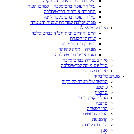
השכרת רכב ונהיגה בסלובקיה
נמל התעופה ברטיסלבה – למרכז העיר
תחבורה ציבורית בברטיסלבה
נמל התעופה ברטיסלבה לוינה
מברטיסלבה למדינות שכנות והטטרה
מידע שימושי לטיול
חיים יהודיים ובית חב"ד בברטיסלבה
שירותי הסעות
ביטחון בברטיסלבה
מוניות – ממה להיזהר
מזג האוויר בברטיסלבה
סיור בעברית בברטיסלבה
טיול יום מוינה לברטיסלבה
סיורים מודרכים
מערב סלובקיה
המיטב של מערב סלובקיה
פישטני
טרנצ'ין
מסלול קניון דיירי
טרנבה
הרי הפטרה
הרי הקרפטים
קרמניצה
טירות ומצודות
סנץ