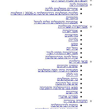
קבוצת פייסבוק למטיילים
מקומות לינה
איזורים מומלצים ללינה
מלונות מומלצים בברטיסלבה ב-2026 | המלצות
מקומיים
אכסניות והוסטלים זולים לטיול
אטרקציות ופעילויות
אטרקציות
מוזיאונים
גלריות
טבע
טיול יום
אטרקציות מחוץ לעיר
טיול לוינה מברטיסלבה
פנאי ובילויים
שופינג וקניונים
מסעדות ובתי קפה מומלצים
חיי לילה
ברים מומלצים
שיט על הדנובה
ספא בברטיסלבה והסביבה
אירועים
ספורט אתגרי
תחבורה ציבורית
טיסות לברטיסלבה