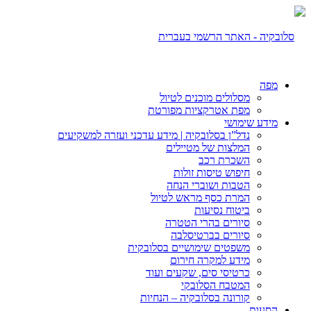
מפה
מסלולים מוכנים לטיול
מפת אטרקציות מפורטת
מידע שימושי
נדל”ן בסלובקיה | מידע עדכני ועזרה למשקיעים
המלצות של מטיילים
השכרת רכב
חיפוש טיסות זולות
הטבות ושוברי הנחה
המרת כסף מראש לטיול
ביטוח נסיעות
סיורים בהרי הטטרה
סיורים בברטיסלבה
משפטים שימושיים בסלובקית
מידע למקרה חירום
כרטיסי סים, שקעים ועוד
המטבח הסלובקי
קורונה בסלובקיה – הנחיות
הסעות