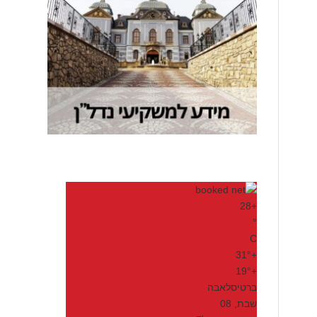
28
+
°
C
31°
+
19°
+
ברטיסלאבה
שבת, 08