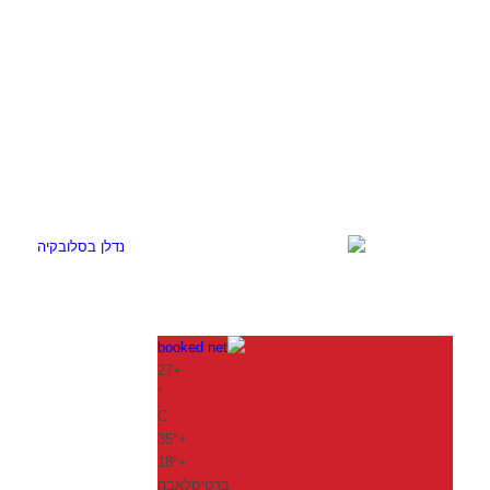
27
+
°
C
35°
+
18°
+
ברטיסלאבה