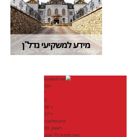
29
+
°
C
36°
+
17°
+
ברטיסלאבה
ראשון, 09
ראה תחזית ל7 ימים