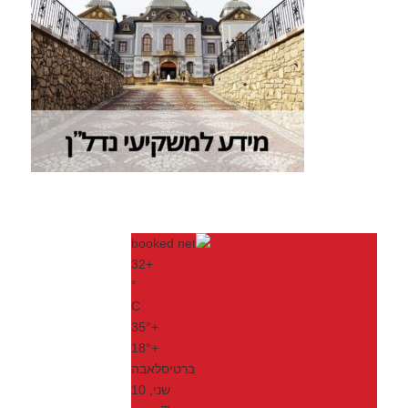
32
+
°
C
35°
+
18°
+
ברטיסלאבה
שני, 10