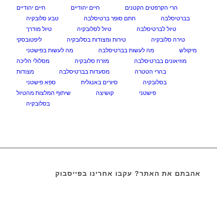
הרי הקרפטים הקטנים
חיים יהודיים
חיים יהודיים
בברטיסלבה
חתם סופר ברטיסלבה
טבע סלובקיה
טיול לברטיסלבה
טיול לסלובקיה
טיול מודרך
טירה סלובקיה
טירות ומצודות בסלובקיה
ליפטובסקי
מיקולש
מה לעשות בברטיסלבה
מה לעשות בפישטני
מוזיאונים בברטיסלבה
מזרח סלובקיה
מסלולי הליכה
בהרי הטטרה
מסעדות בברטיסלבה
מצודות
בסלובקיה
סיורים באנגלית
ספא פישטני
פישטני
קושיצה
שיתוף המלצות מהטיול
בסלובקיה
אהבתם את האתר? עקבו אחרינו בפייסבוק