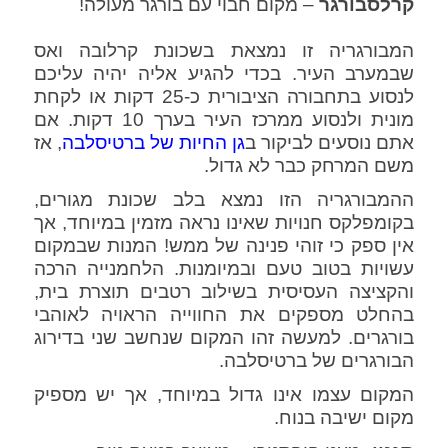
קרלסבורגר
– מקום חבוי עם בורגר מעולה!
המבורגריה זו נמצאת בשכונת קרלובה ואס
שבמערב העיר. בכדי להגיע אליה יהיה עליכם
לנסוע בתחבורה הציבורית כ-25 דקות או לקחת
מונית ולנסוע ממרכז העיר בערך 10 דקות. אם
אתם נוסעים לביקור ב
גן החיות של ברטיסלבה
, אז
משם המרחק כבר לא גדול.
ההמבורגריה הזו נמצא בלב שכונת מגורים,
בקומפלקס חנויות שאינו נראה מזמין במיוחד, אך
אין ספק כי זוהי פנינה של ממש! המנות שבמקום
עשויות בטוב טעם ובמיומנות. הלחמנייה הרכה
והקציצה העסיסית בשילוב רטבים תוצרת בית,
בהחלט מספקים את החווייה הראויה לאוהבי
בורגרים. למעשה זהו המקום שנחשב שני בדירוג
הבורגרים של ברטיסלבה.
המקום עצמו אינו גדול במיוחד, אך יש מספיק
מקום ישיבה בנוח.