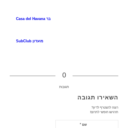
בר Casa del Havana
מועדון SubClub
0
תגובות
השאירו תגובה
רוצה להצטרף לדיון?
תרגישו חופשי לתרום!
*
שם