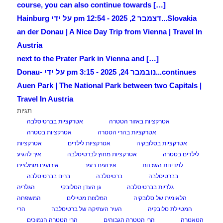
[…] course, you can also continue towards
Slovakia...
דצמבר 2, 2025 - 12:54 pm על ידי Hainburg
an der Donau | A Nice Day Trip from Vienna | Travel In
Austria
[…] next to the Prater Park in Vienna and
continues...
נובמבר 24, 2025 - 3:15 pm על ידי Donau-
Auen Park | The National Park between two Capitals |
Travel In Austria
תגיות
אטרקציות באזור הטטרה
אטרקציות בברטיסלבה
אטרקציות בהרי הטטרה
אטרקציות בטטרה
אטרקציות בסלובקיה
אטרקציות לילדים
אטרקציות
לילדים בטטרה
אטרקציות מחוץ לברטיסלבה
איך להגיע
למדינות השכנות
אירועים בעיר
אירועים מומלצים
בברטיסלבה
ברטיסלבה
ברים בברטיסלבה
גלריות בברטיסלבה
גן העדן הסלובקי
הגלריה
הלאומית של סלובקיה
המלצות מטיילים
המשפחה
המטיילת סלובקיה
העיר העתיקה של ברטיסלבה
הרי
הטאטרה
הרי הטטרה הגבוהים
הרי הטטרה הנמוכים