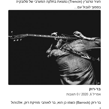
העיר טרנצ'ין (Trencin) נמצאת בחלקה המערבי של סלובקיה
בסמוך לגבול עם…
בר-רוק
אפריל 6, 2020
/
0 תגובות
בר-רוק (Barrock) כשמו כן הוא, בר לאוהבי מוזיקת רוק, אלכוהול
ו…