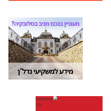
27
+
°