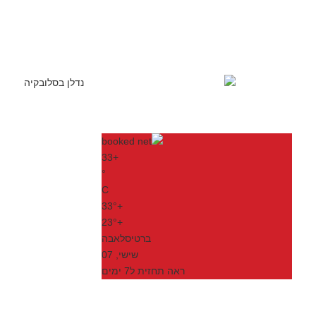
33
+
°
C
33°
+
23°
+
ברטיסלאבה
שישי, 07
ראה תחזית ל7 ימים