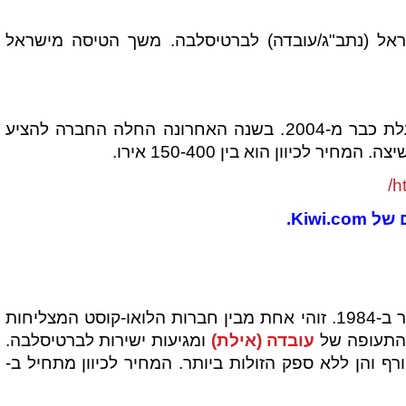
ראל (נתב"ג/עובדה) לברטיסלבה. משך הטיסה מישראל
Smartwings היא חברת לואו-קוסט צ'כית הפועלת כבר מ-2004. בשנה האחרונה החלה החברה להציע
לכיוון הוא בין 150-400 אירו.
h
Kiwi.
Ryanair היא חברת תעופה אירית שהוקמה כבר ב-1984. זוהי אחת מבין חברות הלואו-קוסט המצליחות
 התעופה של
עובדה (אילת)
ומגיעות ישירות לברטיסלבה.
 והן ללא ספק הזולות ביותר. המחיר לכיוון מתחיל ב-