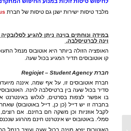
לחיפוש טיסות זולות במנוע החיפוש המתקדם של .com
מלבד טיסות ישירות ישנן גם טיסות של חברת
us
במידה ונוחתים בוינה ניתן להגיע לסלובקיה 
וינה לברטיסלבה.
האופציה הזולה ביותר היא אוטובוס מנמל התעופ
קו אוטובוסים תדיר המגיע בכול שעה.
חברת
Regiojet – Student Agency
חברת אוטובוסים זו, על אף שמה, איננה מיועד
סדיר בכול שעה בין ברטיסלבה לוינה. האוטובוסי
בו אפשר לצפות בסרטים, לגלוש באינטרנט או ל
בחברה זו יש דייל (כן כן, דייל באוטובוס) שא
לקבל אוזניות וכן משקה חם בחינם. אם רוצים,
סמלי. באוטובוס יש אינטרנט חינם מהרגע שנכנס
האוטובוס יוצא מוינה בכול שעה ועוצר בנמל ה
מסעדת זלאטי בז'אנט