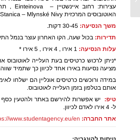
האוטובוסים המרכזית Autobusova Stanica – Mlynské Nivy.
משך הנסיעה:
30-45 דקות.
תדירות:
בכול שעה, הקו האחרון עוצר בנמל התעופה ב-0:00
עלות הנסיעה:
1 אירו , 4 אירו , 5 אירו *
*ניתן לרכוש כרטיסים בעת העלייה לאוטובוס 
מציעה נסיעות באירו אחד לכיוון כך שתמיד שווה לבדוק את ה
במידה ורוכשים כרטיסים אונליין הם ישלחו לאימ
אותם בטלפון בזמן העלייה לאוטובוס.
טיפ:
יש אפשרות להירשם באתר ולהטעין כסף כפ
ל- 4 אירו לאדם לכיוון.
אתר החברה:
ps://www.studentagency.eu/en/
טיסות להונגריה: