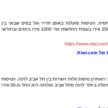
סית. הטיסות פועלות באופן תדיר ועל בסיס שבועי בין
נתב"ג לוינה. עלות הטיסה (הלוך ושוב) היא בין 250 אירו בעונות החלשות ועד 1000 אירו בחגים ובחודשי
https://www.elal.com
Kiwi.
אחרון טיסות זולות וישירות בין תל אביב לוינה
.
הטיסות
יוצאות פעמיים בשבוע באופן תדיר. זוהי הטיסה הזולה ביותר לוינה מתל אביב ועלותה היא החל מ-50 אירו