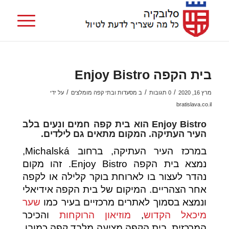
בית הקפה Enjoy Bistro
/
/
/
מרץ 16, 2020
0 תגובות
ב
מסעדות ובתי קפה מומלצים
על ידי
bratislava.co.il
Enjoy Bistro הוא בית קפה חמים ונעים בלב
העיר העתיקה. המקום מתאים גם לילדים.
במרכז העיר העתיקה, ברחוב Michalská,
נמצא בית הקפה Enjoy Bistro. זהו מקום
נהדר לעצור בו לארוחת בוקר קלילה או לקפה
אחר הצהריים. המיקום של בית הקפה אידיאלי
ונמצא בסמוך לאתרים מרכזיים בעיר כמו
שער
מיכאל הקדוש
,
מוזיאון הרוקחות
והכיכר
המרכזית. בית הקפה מציעה מלבד קפה כמובן,