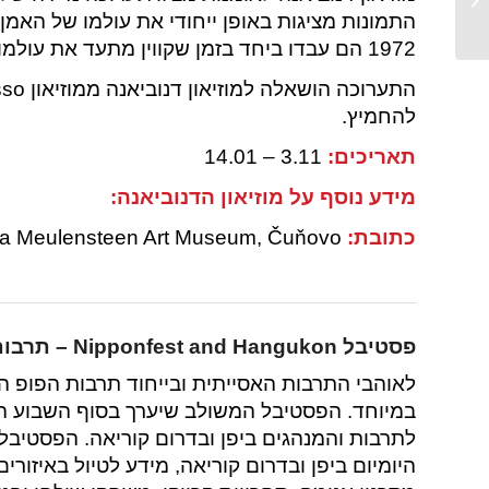
26.11
1972 הם עבדו ביחד בזמן שקווין מתעד את עולמו של פיקאסו בתמונות מזווית שונה ונדירה.
להחמיץ.
תאריכים:
3.11 – 14.01
מידע נוסף על מוזיאון הדנוביאנה:
כתובת:
Danubiana Meulensteen Art Museum, Čuňovo
פסטיבל
Nipponfest and Hangukon
– תרבות
לאוהבי התרבות האסייתית ובייחוד תרבות הפופ הא
במיוחד. הפסטיבל המשולב שיערך בסוף השבוע הק
לתרבות והמנהגים ביפן ובדרום קוריאה. הפסטיבל כ
היומיום ביפן ובדרום קוריאה, מידע לטיול באיזורים