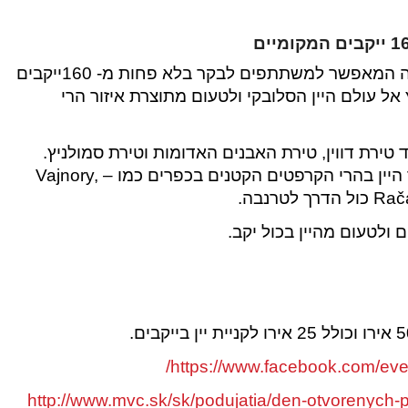
זהו ללא ספק אחד מאירועי היין הגדולים בסלובקיה המאפשר למשתתפים לבקר בלא פחות מ- 160ייקבים
אל עולם היין הסלובקי ולטעום מתוצרת איזור הרי
טירת דווין, טירת האבנים האדומות וטירת סמולניץ.
בנוסף יהיו פתוחים ייקבים קטנים רבים לאורך דרך היין בהרי הקרפטים הקטנים בכפרים כמו – Vajnory,
רנבה.
ם ולטעום מהיין בכול יקב.
https://www.facebook.com/ev
http://www.mvc.sk/sk/podujatia/den-otvorenych-p