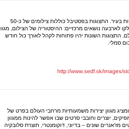
פסטיבל זה כולל 30 תצוגות הפזורות ברחבי הגלריות בעיר. התצוגות בפסטיבל כוללות צילומים של כ-50
ות יחולקו לארבעה נושאים מרכזיים: ההיסטוריה של הצילום, מגוון
ם. התצוגות השונות יהיו פתוחות לקהל לאורך כול חודש
ום סמלי.
http://www.sedf.sk/images/st
מציג מגוון יצירות משמעותיות מרחבי העולם בפרט של
יקים, יוצרים וחובבי סרטים שבו אפשר להינות ממגוון
ם מז'אנרים שונים – בדיוני, דוקומנטרי, תוצרת סלובקיה