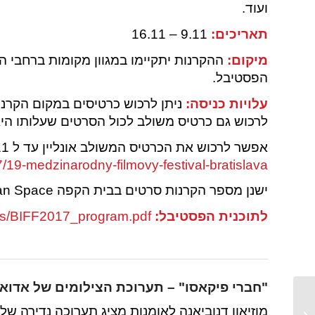
ועוד.
תאריכים:
9.11 – 16.11
מיקום:
ההקרנות יתקיימו במגוון מקומות ברחבי ה
הפסטיבל.
עלויות כניסה:
לרכוש גם כרטיס משולב לכול הסרטים שעלותו היא 14.90 איר
אפשר לרכוש את הכרטיס המשולב אונליין עד ל 7.11 –
7/19-medzinarodny-filmovy-festival-bratislava
ישנן מספר הקרנות סרטים בבית הקפה Gorila.sk Urban Space המוצעות בחינם לקהל הרחב.
לתוכנית הפסטיבל:
oads/BIFF2017_program.pdf
"חברי פיקאסו" – תערוכת הצילומים של אדואד 
אירועים מומלצים
בברטיסלבה 20.11 –