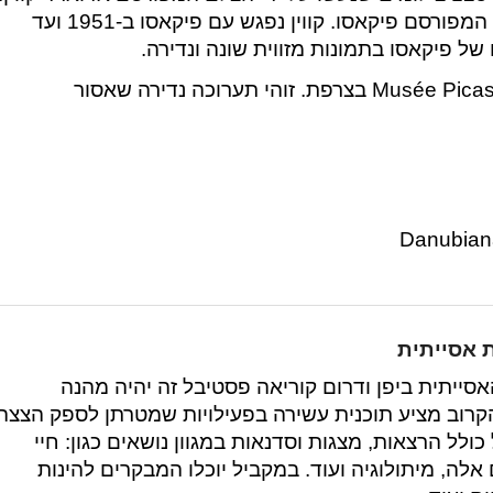
התמונות מציגות באופן ייחודי את עולמו של האמן המפורסם פיקאסו. קווין נפגש עם פיקאסו ב-1951 ועד
התערוכה הושאלה למוזיאון דנוביאנה ממוזיאון Musée Picasso בצרפת. זוהי תערוכה נדירה שאסור
 אסייתית
סייתית ביפן ודרום קוריאה פסטיבל זה יהיה מהנה
רוב מציע תוכנית עשירה בפעילויות שמטרתן לספק הצצה
ולל הרצאות, מצגות וסדנאות במגוון נושאים כגון: חיי
 אלה, מיתולוגיה ועוד. במקביל יוכלו המבקרים להינות