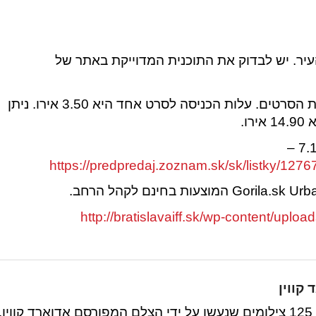
עיר. יש לבדוק את התוכנית המדוייקת באתר של
ניתן לרכוש כרטיסים במקום הקרנת הסרטים. עלות הכניסה לסרט אחד היא 3.50 אירו. ניתן
ו.
https://predpredaj.zoznam.sk/sk/listky/1276
http://bratislavaiff.sk/wp-content/upl
קווין
מוזיאון דנוביאנה לאומנות מציג תערוכה נדירה של 125 צילומים שנעשו על ידי הצלם המפורסם אדוארד קווין.