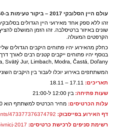
עולם היין הסלובקי 2017 – ביקור טעימות ב-160 ייקבים המקומיים
שונים באיזור ברטיסלבה. זהו הזמן המושלם להציץ 
הקרפטים המעולה.
כחלק מהאירוע יהיו פתוחים היקבים הגדולים שליד 
Rača, Svätý Jur, Limbach, Modra, Častá, Doľany כול הדרך לט
המשתתפים באירוע יוכלו לעבור בין היקבים השוני
תאריכים:
17.11 – 18.11
שעות פתיחה:
בין 12:00 ל-21:00
עלות הכרטיסים:
מחיר הכרטיס למשתתף הוא 50 אירו וכולל 25 אירו לקניית יין בייקבים.
דף האירוע בפייסבוק:
ents/473377376374792/
רשימת סניפים לרכישת כרטיסים:
ivnicj-2017