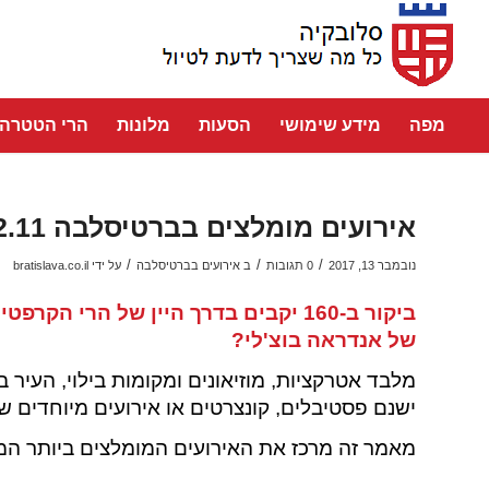
מפה
מידע שימושי
הסעות
מלונות
הרי הטטרה
אירועים מומלצים בברטיסלבה 12.11 – 19.11
/
/
/
נובמבר 13, 2017
0 תגובות
ב
אירועים בברטיסלבה
על ידי
bratislava.co.il
ביקור ב-160 יקבים בדרך היין של הרי
של אנדראה בוצ'לי?
מלבד אטרקציות, מוזיאונים ומקומות בילוי, העיר
ישנם פסטיבלים, קונצרטים או אירועים מיוחדים ש
מאמר זה מרכז את האירועים המומלצים ביותר ה