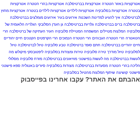
אטרקציות באזור הטטרה
אטרקציות בברטיסלבה
אטרקציות בהרי הטטרה
אטרקציות
בטטרה
אטרקציות בסלובקיה
אטרקציות לילדים
אטרקציות לילדים בטטרה
אטרקציות מחוץ
לברטיסלבה
איך להגיע למדינות השכנות
אירועים בעיר
אירועים מומלצים בברטיסלבה
ברטיסלבה
ברים בברטיסלבה
גלריות בברטיסלבה
גן העדן הסלובקי
הגלריה הלאומית של
סלובקיה
המלצות מטיילים
המשפחה המטיילת סלובקיה
העיר העתיקה של ברטיסלבה
הרי
הטאטרה
הרי הטטרה הגבוהים
הרי הטטרה הנמוכים
הרי הקרפטים הקטנים
חיים יהודיים
חיים יהודיים בברטיסלבה
חתם סופר ברטיסלבה
טבע סלובקיה
טיול לברטיסלבה
טיול
לסלובקיה
טיול מודרך
טירה סלובקיה
טירות ומצודות בסלובקיה
ליפטובסקי מיקולש
מה
לעשות בברטיסלבה
מה לעשות בפישטני
מוזיאונים בברטיסלבה
מזרח סלובקיה
מסלולי
הליכה בהרי הטטרה
מסעדות בברטיסלבה
מצודות בסלובקיה
סיורים באנגלית
ספא פישטני
פישטני
קושיצה
שיתוף המלצות מהטיול בסלובקיה
אהבתם את האתר? עקבו אחרינו בפייסבוק