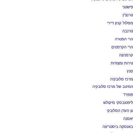
פישטני
טרנצ'ין
מסלול קניון דיירי
טרנבה
הרי הפטרה
הרי הקרפטים
קרמניצה
טירות ומצודות
סנץ
מרכז סלובקיה
המיטב של מרכז סלובקיה
פופרד
ליפטובסקי מיקולש
גן העדן הסלובקי
יאסנה
באנסקה ביסטריצה