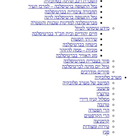
השכרת רכב ונהיגה בסלובקיה
נמל התעופה ברטיסלבה – למרכז העיר
תחבורה ציבורית בברטיסלבה
נמל התעופה ברטיסלבה לוינה
מברטיסלבה למדינות שכנות והטטרה
מידע שימושי לטיול
חיים יהודיים ובית חב"ד בברטיסלבה
שירותי הסעות
ביטחון בברטיסלבה
מוניות – ממה להיזהר
מזג האוויר בברטיסלבה
סיור בעברית בברטיסלבה
טיול יום מוינה לברטיסלבה
סיורים מודרכים
מערב סלובקיה
המיטב של מערב סלובקיה
פישטני
טרנצ'ין
מסלול קניון דיירי
טרנבה
הרי הפטרה
הרי הקרפטים
קרמניצה
טירות ומצודות
סנץ