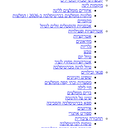
קבוצת פייסבוק למטיילים
מקומות לינה
איזורים מומלצים ללינה
מלונות מומלצים בברטיסלבה ב-2026 | המלצות
מקומיים
אכסניות והוסטלים זולים לטיול
אטרקציות ופעילויות
אטרקציות
מוזיאונים
גלריות
טבע
טיול יום
אטרקציות מחוץ לעיר
טיול לוינה מברטיסלבה
פנאי ובילויים
שופינג וקניונים
מסעדות ובתי קפה מומלצים
חיי לילה
ברים מומלצים
שיט על הדנובה
ספא בברטיסלבה והסביבה
אירועים
ספורט אתגרי
תחבורה ציבורית
טיסות לברטיסלבה