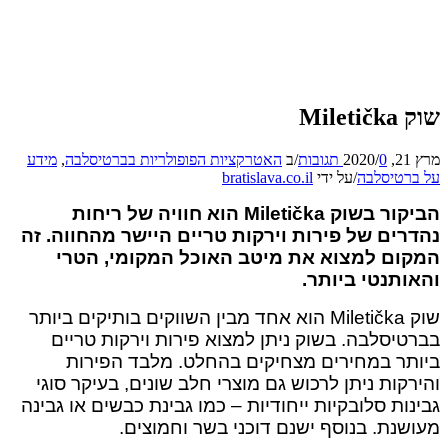
שוק Miletička
מרץ 21, 2020
0 תגובות
/
/
ב
האטרקציות הפופולריות בברטיסלבה
,
מידע
על ברטיסלבה
/
על ידי
bratislava.co.il
הביקור בשוק Miletička הוא חוויה של ריחות
נהדרים של פירות וירקות טריים היישר מהחווה. זה
המקום למצוא את מיטב האוכל המקומי, הטרי
והאותנטי ביותר.
שוק Miletička הוא אחד מבין השווקים בותיקים ביותר
בברטיסלבה. בשוק ניתן למצוא פירות וירקות טריים
ביותר במחירים מצחיקים בהחלט. מלבד הפירות
והירקות ניתן לרכוש גם מוצרי חלב שונים, בעיקר סוגי
גבינות סלובקיות ייחודיות – כמו גבינת כבשים או גבינה
מעושנת. בנוסף ישנם דוכני בשר וחמוצים.