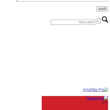
27
+
°