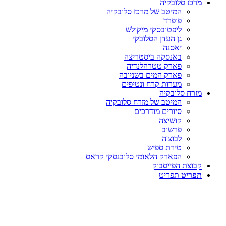
מרכז סלובקיה
המיטב של מרכז סלובקיה
פופרד
ליפטובסקי מיקולש
גן העדן הסלובקי
יאסנה
באנסקה ביסטריצה
פארק טטרהלנדיה
פארק המים בשניובה
מערות קרח ונטיפים
מזרח סלובקיה
המיטב של מזרח סלובקיה
סיורים מודרכים
קושיצה
פרשוב
לבוצ'ה
טירת ספיש
הפארק הלאומי סלובנסקי קראס
קבוצת הפייסבוק
תפריט
תפריט