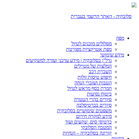
מפה
מסלולים מוכנים לטיול
מפת אטרקציות מפורטת
מידע שימושי
נדל”ן בסלובקיה | מידע עדכני ועזרה למשקיעים
המלצות של מטיילים
השכרת רכב
חיפוש טיסות זולות
הטבות ושוברי הנחה
המרת כסף מראש לטיול
ביטוח נסיעות
סיורים בהרי הטטרה
סיורים בברטיסלבה
משפטים שימושיים בסלובקית
מידע למקרה חירום
כרטיסי סים, שקעים ועוד
המטבח הסלובקי
קורונה בסלובקיה – הנחיות
הסעות