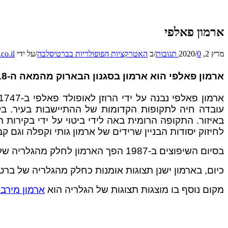
ארמון פאלפי
מרץ 2, 2020
0 תגובות
/
/
ב
האטרקציות הפופולריות בברטיסלבה
/
על ידי
.co.il
ארמון פאלפי הוא ארמון בסגנון הבארוק מהמאה ה-18 עמוס בממצאים היסטורים מתקופות התיישבות קדומות.
עובדה חיה לתקופות הקדומות של ההתיישבות בעיר. ב
לחיזוק יסודות הבניין שרידים של ארמון גותי וקפלה וגם קברים 
בסיום השיפוצים ב-1987 הפך הארמון לחלק מהגלריה של העיר
כיום, בארמון ישנן תצוגות אומנות כחלק מהגלריה של ברט
מקום נוסף בו מוצגות תצוגות של הגלריה הוא
ארמון מירב