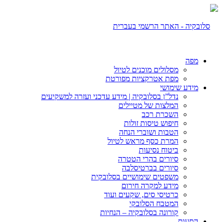
מפה
מסלולים מוכנים לטיול
מפת אטרקציות מפורטת
מידע שימושי
נדל”ן בסלובקיה | מידע עדכני ועזרה למשקיעים
המלצות של מטיילים
השכרת רכב
חיפוש טיסות זולות
הטבות ושוברי הנחה
המרת כסף מראש לטיול
ביטוח נסיעות
סיורים בהרי הטטרה
סיורים בברטיסלבה
משפטים שימושיים בסלובקית
מידע למקרה חירום
כרטיסי סים, שקעים ועוד
המטבח הסלובקי
קורונה בסלובקיה – הנחיות
הסעות