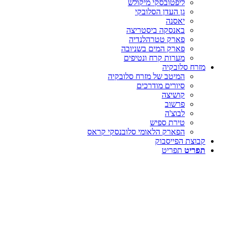
ליפטובסקי מיקולש
גן העדן הסלובקי
יאסנה
באנסקה ביסטריצה
פארק טטרהלנדיה
פארק המים בשניובה
מערות קרח ונטיפים
מזרח סלובקיה
המיטב של מזרח סלובקיה
סיורים מודרכים
קושיצה
פרשוב
לבוצ'ה
טירת ספיש
הפארק הלאומי סלובנסקי קראס
קבוצת הפייסבוק
תפריט
תפריט