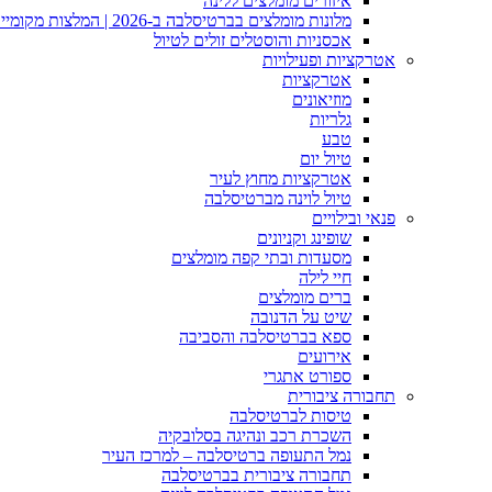
איזורים מומלצים ללינה
מלונות מומלצים בברטיסלבה ב-2026 | המלצות מקומיים
אכסניות והוסטלים זולים לטיול
אטרקציות ופעילויות
אטרקציות
מוזיאונים
גלריות
טבע
טיול יום
אטרקציות מחוץ לעיר
טיול לוינה מברטיסלבה
פנאי ובילויים
שופינג וקניונים
מסעדות ובתי קפה מומלצים
חיי לילה
ברים מומלצים
שיט על הדנובה
ספא בברטיסלבה והסביבה
אירועים
ספורט אתגרי
תחבורה ציבורית
טיסות לברטיסלבה
השכרת רכב ונהיגה בסלובקיה
נמל התעופה ברטיסלבה – למרכז העיר
תחבורה ציבורית בברטיסלבה