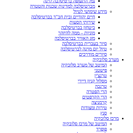
נמל התעופה ברטיסלבה לוינה
מברטיסלבה למדינות שכנות והטטרה
מידע שימושי לטיול
חיים יהודיים ובית חב"ד בברטיסלבה
שירותי הסעות
ביטחון בברטיסלבה
מוניות – ממה להיזהר
מזג האוויר בברטיסלבה
סיור בעברית בברטיסלבה
טיול יום מוינה לברטיסלבה
סיורים מודרכים
מערב סלובקיה
המיטב של מערב סלובקיה
פישטני
טרנצ'ין
מסלול קניון דיירי
טרנבה
הרי הפטרה
הרי הקרפטים
קרמניצה
טירות ומצודות
סנץ
מרכז סלובקיה
המיטב של מרכז סלובקיה
פופרד