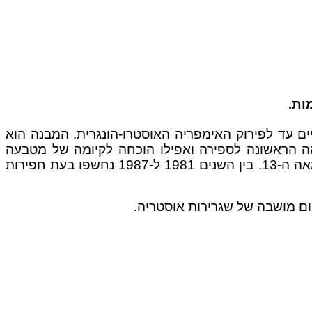
 תרזה ושימש לצרכים טקסיים עד לפירוק האימפריה האוסטרו-הונגרית. המבנה הוא
ה הראשונה לספירה ואפילו הוכחה לקיומה של מטבעה
באיזור. התקופה הרומית באה לידי ביטוי על ידי בקירות הארמון שחלקם הם שרידים של ארמון רומי שנבנה עוד במאה ה-13. בין השנים 1981 ל-1987 נחשפו בעת חפירות