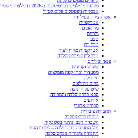
איזורים מומלצים ללינה
מלונות מומלצים בברטיסלבה ב-2026 | המלצות מקומיים
אכסניות והוסטלים זולים לטיול
אטרקציות ופעילויות
אטרקציות
מוזיאונים
גלריות
טבע
טיול יום
אטרקציות מחוץ לעיר
טיול לוינה מברטיסלבה
פנאי ובילויים
שופינג וקניונים
מסעדות ובתי קפה מומלצים
חיי לילה
ברים מומלצים
שיט על הדנובה
ספא בברטיסלבה והסביבה
אירועים
ספורט אתגרי
תחבורה ציבורית
טיסות לברטיסלבה
השכרת רכב ונהיגה בסלובקיה
נמל התעופה ברטיסלבה – למרכז העיר
תחבורה ציבורית בברטיסלבה