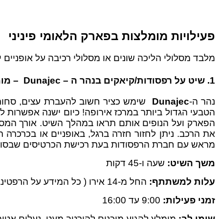
פעילויות מומלצות בפארק הלאומי פיניני
מלבד מסלולי הליכה שונים או מסלולי רכיבה על אופניים
1. שיט על רפסודות/קיאקים בנהר ה –
Dunajec – מומלץ מאוד!
נהר ה-
Dunajec
שימש כציר חשוב להעברת עצים, סחורה ו
הטבעי הגדול ביותר במרכז אירופה! כיום ישנה אפשרות ל
את הרכב. ניתן לחזור חזרה ברגל, באופניים או בכרכרה 
מראש עם חברת הרפסודות בעת רכישת הכרטיסים שבסוף ה
משך השיט:
שעה ו-45 דקות
עלות למשתתף:
החל מ-14 אירו ( כל המידע על הרפטינג + הנחה למטיילים ישראלים –
זמני פעילות:
9:00 עד 16:00
שימו לב:
מומלץ להגיע מוכנים להירטב מעט. נעלים אטו