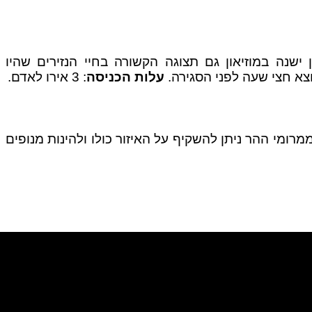
בי האיזור וכן ישנה במוזיאון גם תצוגה הקשורה בחיי הנזירים שהיו
וצא חצי שעה לפני הסגירה.
עלות הכניסה
: 3 אירו לאדם.
Tri koruny ונמצאת בצידו הפולני של הפארק. ממרומי ההר ניתן להשקיף על האיזור כולו ולהינות מנופים