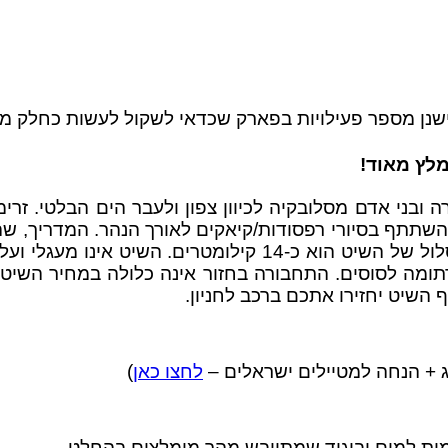
 ישנן מספר פעילויות בפארק שכדאי לשקול לעשות כחלק מה
בני אדם מסלובקיה לכיוון צפון ולעבר הים הבלטי. זרימ
השתתף בסיורי רפסודות/קיאקים לאורך הנהר. המדריך, שהו
הפארק ועל הנופים אותם תראו במהלך השיט. אורך המסלול של ה
רתומה לסוסים. התחבורה בחזור אינה כלולה במחיר השיט ו
שיט יחזירו אתכם ברכב לחניון.
לחצו כאן
)
מות למים וביגוד שמתייבש מהר מומלצים בהחלט.