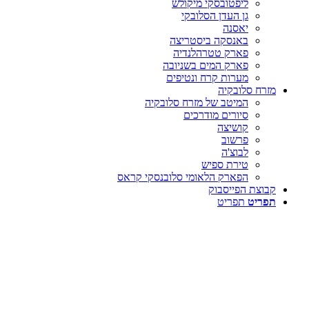
ליפטובסקי מיקולש
גן העדן הסלובקי
יאסנה
באנסקה ביסטריצה
פארק טטרהלנדיה
פארק המים בשניובה
מערות קרח ונטיפים
מזרח סלובקיה
המיטב של מזרח סלובקיה
סיורים מודרכים
קושיצה
פרשוב
לבוצ'ה
טירת ספיש
הפארק הלאומי סלובנסקי קראס
קבוצת הפייסבוק
תפריט
תפריט