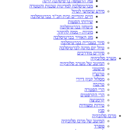
נמל התעופה ברטיסלבה לוינה
מברטיסלבה למדינות שכנות והטטרה
מידע שימושי לטיול
חיים יהודיים ובית חב"ד בברטיסלבה
שירותי הסעות
ביטחון בברטיסלבה
מוניות – ממה להיזהר
מזג האוויר בברטיסלבה
סיור בעברית בברטיסלבה
טיול יום מוינה לברטיסלבה
סיורים מודרכים
מערב סלובקיה
המיטב של מערב סלובקיה
פישטני
טרנצ'ין
מסלול קניון דיירי
טרנבה
הרי הפטרה
הרי הקרפטים
קרמניצה
טירות ומצודות
סנץ
מרכז סלובקיה
המיטב של מרכז סלובקיה
פופרד