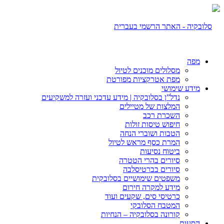
מפה
מסלולים מוכנים לטיול
מפת אטרקציות מפורטת
מידע שימושי
נדל”ן בסלובקיה | מידע עדכני ועזרה למשקיעים
המלצות של מטיילים
השכרת רכב
חיפוש טיסות זולות
הטבות ושוברי הנחה
המרת כסף מראש לטיול
ביטוח נסיעות
סיורים בהרי הטטרה
סיורים בברטיסלבה
משפטים שימושיים בסלובקית
מידע למקרה חירום
כרטיסי סים, שקעים ועוד
המטבח הסלובקי
קורונה בסלובקיה – הנחיות
הסעות