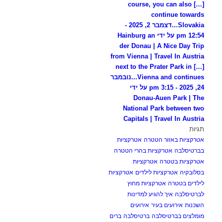
[…] course, you can also
continue towards
Slovakia...
דצמבר 2, 2025 -
12:54 pm על ידי Hainburg an
der Donau | A Nice Day Trip
from Vienna | Travel In Austria
[…] next to the Prater Park in
Vienna and continues...
נובמבר
24, 2025 - 3:15 pm על ידי
Donau-Auen Park | The
National Park between two
Capitals | Travel In Austria
תגיות
אטרקציות באזור הטטרה
אטרקציות
בברטיסלבה
אטרקציות בהרי הטטרה
אטרקציות בטטרה
אטרקציות
בסלובקיה
אטרקציות לילדים
אטרקציות
לילדים בטטרה
אטרקציות מחוץ
לברטיסלבה
איך להגיע למדינות
השכנות
אירועים בעיר
אירועים
מומלצים בברטיסלבה
ברטיסלבה
ברים