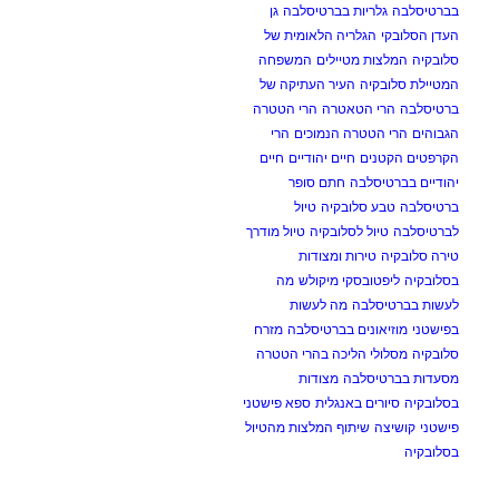
בברטיסלבה
גלריות בברטיסלבה
גן
העדן הסלובקי
הגלריה הלאומית של
סלובקיה
המלצות מטיילים
המשפחה
המטיילת סלובקיה
העיר העתיקה של
ברטיסלבה
הרי הטאטרה
הרי הטטרה
הגבוהים
הרי הטטרה הנמוכים
הרי
הקרפטים הקטנים
חיים יהודיים
חיים
יהודיים בברטיסלבה
חתם סופר
ברטיסלבה
טבע סלובקיה
טיול
לברטיסלבה
טיול לסלובקיה
טיול מודרך
טירה סלובקיה
טירות ומצודות
בסלובקיה
ליפטובסקי מיקולש
מה
לעשות בברטיסלבה
מה לעשות
בפישטני
מוזיאונים בברטיסלבה
מזרח
סלובקיה
מסלולי הליכה בהרי הטטרה
מסעדות בברטיסלבה
מצודות
בסלובקיה
סיורים באנגלית
ספא פישטני
פישטני
קושיצה
שיתוף המלצות מהטיול
בסלובקיה