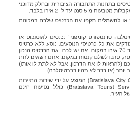
טיסים בתחנות התחבורה הציבורית ובחלק מדוכני
 5 סנט עד ל- 2 אירו בלבד.
 או לחשמלית תקפו את הכרטיס שלכם במכונות
לבה טרנספורט קומפני" נכנסים לאוטובוס או
קים את כל כרטיסי הנוסעים. נוסע ללא כרטיס
תקף יכול להיקנס בקנס של עד 70 אירו במקום. אם יש לכם את הכרטיס הנכון
יסה, סרבו לשלם קנסות במקום. אתם רשאים לתת
(להראות לו את הדרכון, אבל לא לתת לו אותו)
יותר (אז כבר לא תהיו בברטיסלבה).
כרטיס העיר ברטיסלבה (Bratislava City Card) המוצע על ידי שירות התיירות
הרשמי של ברטיסלבה (Bratislava Tourist Service) כולל נסיעות חינם
ל העיר.