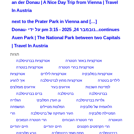
an der Donau | A Nice Day Trip from Vienna | Travel
In Austria
[…] next to the Prater Park in Vienna and
continues...
נובמבר 24, 2025 - 3:15 pm על ידי Donau-
Auen Park | The National Park between two Capitals
| Travel In Austria
תגיות
אטרקציות באזור הטטרה
אטרקציות בברטיסלבה
אטרקציות בהרי הטטרה
אטרקציות בטטרה
אטרקציות בסלובקיה
אטרקציות לילדים
אטרקציות
לילדים בטטרה
אטרקציות מחוץ לברטיסלבה
איך להגיע
למדינות השכנות
אירועים בעיר
אירועים מומלצים
בברטיסלבה
ברטיסלבה
ברים בברטיסלבה
גלריות בברטיסלבה
גן העדן הסלובקי
הגלריה
הלאומית של סלובקיה
המלצות מטיילים
המשפחה
המטיילת סלובקיה
העיר העתיקה של ברטיסלבה
הרי
הטאטרה
הרי הטטרה הגבוהים
הרי הטטרה הנמוכים
הרי הקרפטים הקטנים
חיים יהודיים
חיים יהודיים
בברטיסלבה
חתם סופר ברטיסלבה
טבע סלובקיה