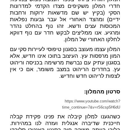
חדרי המלון משקיפים מצדו הקדמי למדרונות
הסקי (בקיץ יש שם מדשאות ירוקות ורחבות
ידיים) ומהצד האחורי אל עבר גבעות נפלאות
המכוסות עצים ודשא. זהו נוף בהחלט נהדר
ומרגיע. אנו ממליצים לבקש חדר עם נוף דווקא
לחלקו האחורי של המלון.
המלון עצמו מעוצב בסגנון טיפוסי לעיירות סקי עם
המון מרפסות עץ. העיצוב בתוכו אינו חדיש, אלא
בסגנון עתיק עם נברשת מרשימה בכניסה וריהוט
עץ. בחדרים הריהוט במצב משומר, אם כי אין
לצפות לריהוט חדש וחדיש.
סרטון מהמלון:
https://www.youtube.com/watch?
time_continue=7&v=rS6csp5H6dU
כשהגענו למלון קיבלה את פנינו פקידת קבלה
חייכנית שדיברה אנגלית ועזרה לנו במהירות.
בלובי הייתה מוזיקה חיה בסגנון קאנטרי סלובקי