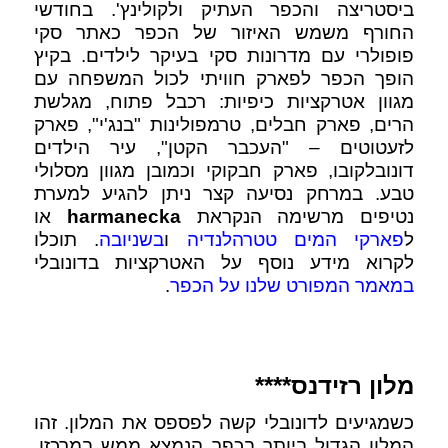
ביסטריצה והכפר העתיק ולקולינץ'. בחודשי
החורף משמש האיזור של הכפר כאתר סקי
פופולרי עם מדרונות סקי בעיקר לילדים. בקיץ
הופך הכפר לפארק חוויתי לכול המשפחה עם
מגוון אטרקציות כיפיות: רכבל פתוח, מגלשת
הרים, פארק חבלים, טרמפולינות "בנג'י", פארק
לזעטוטים – "העכבר הקטן", עיר הילדים
דונובלקובו, פארק חבקוקי וכמובן מגוון מסלולי
טבע. במרחק נסיעה קצר ניתן להגיע למערת
נטיפים מרשימה הנקראת
harmanecka
או
ל
פארקי המים טטרהלנדיה
ו
בשניובה
. תוכלו
לקרוא מידע נוסף על האטרקציות בדונובלי
במאמר המפורט שלנו על הכפר
.
מלון
רזידנס****
כשמגיעים לדונובלי קשה לפספס את המלון. זהו
המלון הגדול ביותר בכפר הנמצא ממש במרכזו.