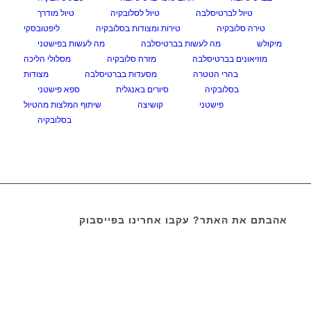
טיול לברטיסלבה
טיול לסלובקיה
טיול מודרך
טירה סלובקיה
טירות ומצודות בסלובקיה
ליפטובסקי
מיקולש
מה לעשות בברטיסלבה
מה לעשות בפישטני
מוזיאונים בברטיסלבה
מזרח סלובקיה
מסלולי הליכה
בהרי הטטרה
מסעדות בברטיסלבה
מצודות
בסלובקיה
סיורים באנגלית
ספא פישטני
פישטני
קושיצה
שיתוף המלצות מהטיול
בסלובקיה
אהבתם את האתר? עקבו אחרינו בפייסבוק