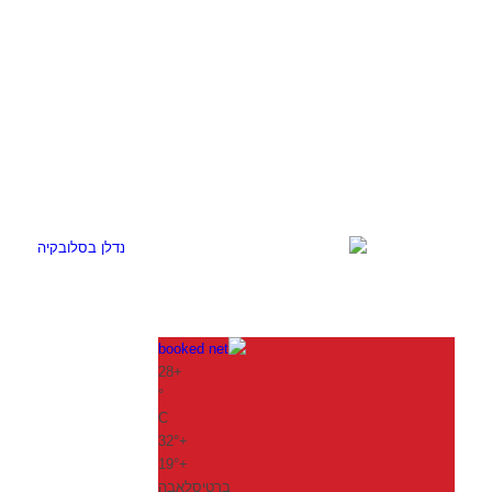
28
+
°
C
32°
+
19°
+
ברטיסלאבה