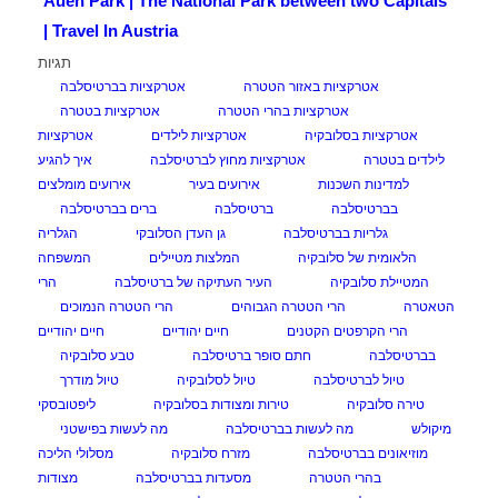
Auen Park | The National Park between two Capitals
| Travel In Austria
תגיות
אטרקציות באזור הטטרה
אטרקציות בברטיסלבה
אטרקציות בהרי הטטרה
אטרקציות בטטרה
אטרקציות בסלובקיה
אטרקציות לילדים
אטרקציות
לילדים בטטרה
אטרקציות מחוץ לברטיסלבה
איך להגיע
למדינות השכנות
אירועים בעיר
אירועים מומלצים
בברטיסלבה
ברטיסלבה
ברים בברטיסלבה
גלריות בברטיסלבה
גן העדן הסלובקי
הגלריה
הלאומית של סלובקיה
המלצות מטיילים
המשפחה
המטיילת סלובקיה
העיר העתיקה של ברטיסלבה
הרי
הטאטרה
הרי הטטרה הגבוהים
הרי הטטרה הנמוכים
הרי הקרפטים הקטנים
חיים יהודיים
חיים יהודיים
בברטיסלבה
חתם סופר ברטיסלבה
טבע סלובקיה
טיול לברטיסלבה
טיול לסלובקיה
טיול מודרך
טירה סלובקיה
טירות ומצודות בסלובקיה
ליפטובסקי
מיקולש
מה לעשות בברטיסלבה
מה לעשות בפישטני
מוזיאונים בברטיסלבה
מזרח סלובקיה
מסלולי הליכה
בהרי הטטרה
מסעדות בברטיסלבה
מצודות