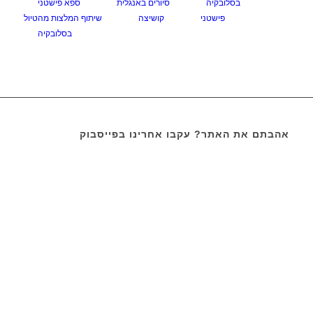
בסלובקיה
סיורים באנגלית
ספא פישטני
פישטני
קושיצה
שיתוף המלצות מהטיול
בסלובקיה
אהבתם את האתר? עקבו אחרינו בפייסבוק