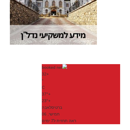
32
+
°
C
37°
+
23°
+
ברטיסלאבה
חמישי, 06
ראה תחזית ל7 ימים