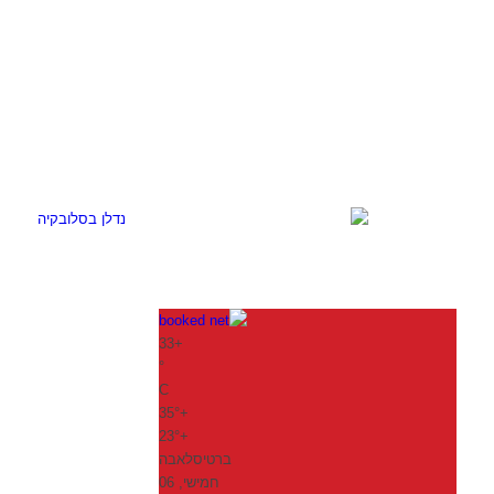
33
+
°
C
35°
+
23°
+
ברטיסלאבה
חמישי, 06