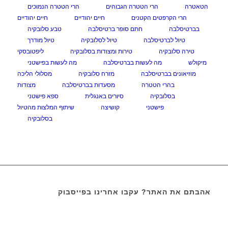
הטאטרה
הרי הטטרה הגבוהים
הרי הטטרה הנמוכים
הרי הקרפטים הקטנים
חיים יהודיים
חיים יהודיים
בברטיסלבה
חתם סופר ברטיסלבה
טבע סלובקיה
טיול לברטיסלבה
טיול לסלובקיה
טיול מודרך
טירה סלובקיה
טירות ומצודות בסלובקיה
ליפטובסקי
מיקולש
מה לעשות בברטיסלבה
מה לעשות בפישטני
מוזיאונים בברטיסלבה
מזרח סלובקיה
מסלולי הליכה
בהרי הטטרה
מסעדות בברטיסלבה
מצודות
בסלובקיה
סיורים באנגלית
ספא פישטני
פישטני
קושיצה
שיתוף המלצות מהטיול
בסלובקיה
אהבתם את האתר? עקבו אחרינו בפייסבוק