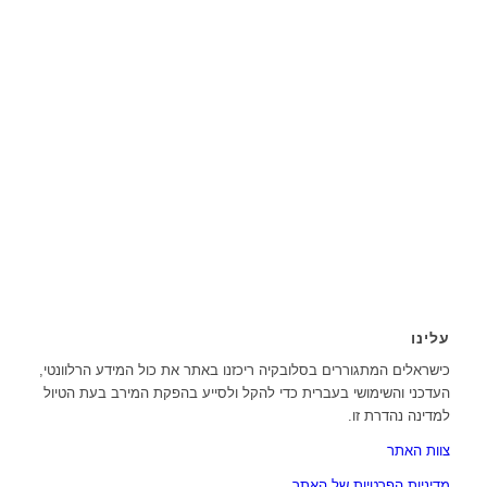
עלינו
כישראלים המתגוררים בסלובקיה ריכזנו באתר את כול המידע הרלוונטי,
העדכני והשימושי בעברית כדי להקל ולסייע בהפקת המירב בעת הטיול
למדינה נהדרת זו.
צוות האתר
מדיניות הפרטיות של האתר