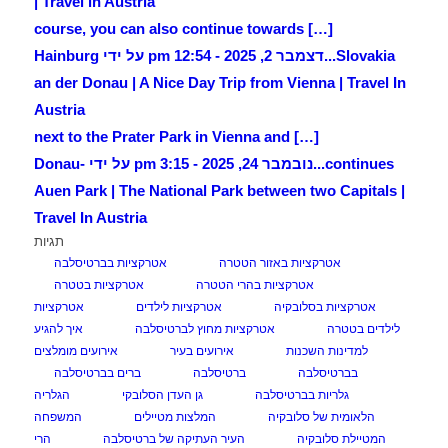
| Travel in Austria
[…] course, you can also continue towards
Slovakia...
דצמבר 2, 2025 - 12:54 pm על ידי Hainburg
an der Donau | A Nice Day Trip from Vienna | Travel In
Austria
[…] next to the Prater Park in Vienna and
continues...
נובמבר 24, 2025 - 3:15 pm על ידי Donau-
Auen Park | The National Park between two Capitals |
Travel In Austria
תגיות
אטרקציות באזור הטטרה
אטרקציות בברטיסלבה
אטרקציות בהרי הטטרה
אטרקציות בטטרה
אטרקציות בסלובקיה
אטרקציות לילדים
אטרקציות
לילדים בטטרה
אטרקציות מחוץ לברטיסלבה
איך להגיע
למדינות השכנות
אירועים בעיר
אירועים מומלצים
בברטיסלבה
ברטיסלבה
ברים בברטיסלבה
גלריות בברטיסלבה
גן העדן הסלובקי
הגלריה
הלאומית של סלובקיה
המלצות מטיילים
המשפחה
המטיילת סלובקיה
העיר העתיקה של ברטיסלבה
הרי