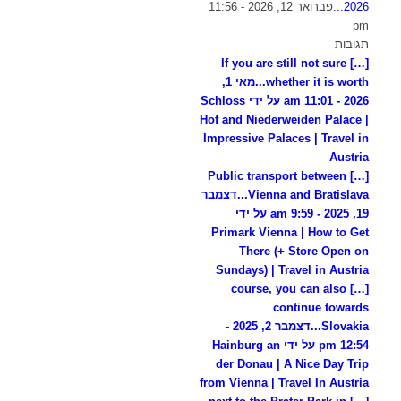
2026...
פברואר 12, 2026 - 11:56
pm
תגובות
[…] If you are still not sure
whether it is worth...
מאי 1,
2026 - 11:01 am על ידי Schloss
Hof and Niederweiden Palace |
Impressive Palaces | Travel in
Austria
[…] Public transport between
Vienna and Bratislava...
דצמבר
19, 2025 - 9:59 am על ידי
Primark Vienna | How to Get
There (+ Store Open on
Sundays) | Travel in Austria
[…] course, you can also
continue towards
Slovakia...
דצמבר 2, 2025 -
12:54 pm על ידי Hainburg an
der Donau | A Nice Day Trip
from Vienna | Travel In Austria