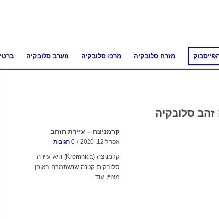
פייסבוק
מזרח סלובקיה
מרכז סלובקיה
מערב סלובקיה
ברטי
זהב סלובקיה
קרמניצה – עיירת הזהב
אפריל 12, 2020
/
0 תגובות
קרמניצה (Kremnica) היא עיירה
סלובקית קטנה שנשתמרה באופן
מצויין עוד …