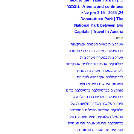
[…] next to the Prater Park in
Vienna and continues...
נובמבר
24, 2025 - 3:15 pm על ידי
Donau-Auen Park | The
National Park between two
Capitals | Travel In Austria
תגיות
אטרקציות באזור הטטרה
אטרקציות
בברטיסלבה
אטרקציות בהרי הטטרה
אטרקציות בטטרה
אטרקציות
בסלובקיה
אטרקציות לילדים
אטרקציות
לילדים בטטרה
אטרקציות מחוץ
לברטיסלבה
איך להגיע למדינות
השכנות
אירועים בעיר
אירועים
מומלצים בברטיסלבה
ברטיסלבה
ברים
בברטיסלבה
גלריות בברטיסלבה
גן
העדן הסלובקי
הגלריה הלאומית של
סלובקיה
המלצות מטיילים
המשפחה
המטיילת סלובקיה
העיר העתיקה של
ברטיסלבה
הרי הטאטרה
הרי הטטרה
הגבוהים
הרי הטטרה הנמוכים
הרי