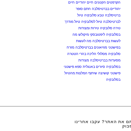
הקרפטים הקטנים
חיים יהודיים
חיים
יהודיים בברטיסלבה
חתם סופר
ברטיסלבה
טבע סלובקיה
טיול
לברטיסלבה
טיול לסלובקיה
טיול מודרך
טירה סלובקיה
טירות ומצודות
בסלובקיה
ליפטובסקי מיקולש
מה
לעשות בברטיסלבה
מה לעשות
בפישטני
מוזיאונים בברטיסלבה
מזרח
סלובקיה
מסלולי הליכה בהרי הטטרה
מסעדות בברטיסלבה
מצודות
בסלובקיה
סיורים באנגלית
ספא פישטני
פישטני
קושיצה
שיתוף המלצות מהטיול
בסלובקיה
 את האתר? עקבו אחרינו
בוק