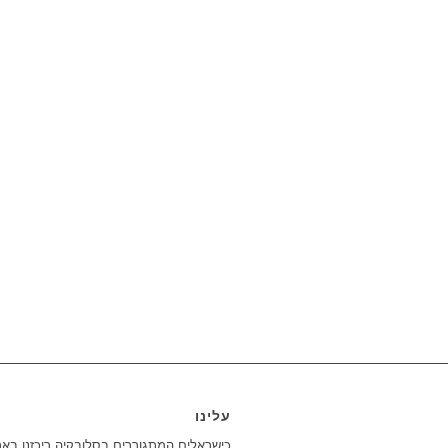
עלינו
כישראלים המתגוררים בסלובקיה ריכזנו בא