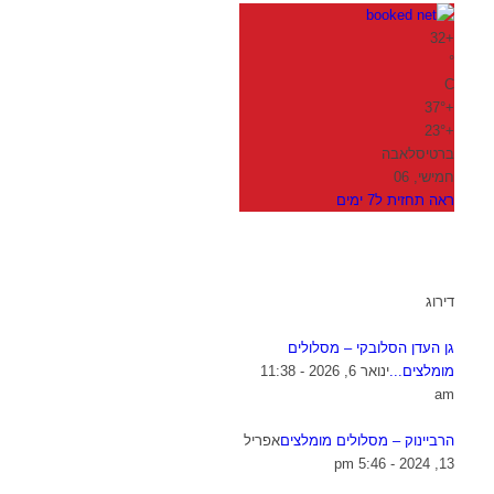
32
+
°
C
37°
+
23°
+
ברטיסלאבה
חמישי, 06
ראה תחזית ל7 ימים
דירוג
גן העדן הסלובקי – מסלולים
מומלצים...
ינואר 6, 2026 - 11:38
am
הרביינוק – מסלולים מומלצים
אפריל
13, 2024 - 5:46 pm