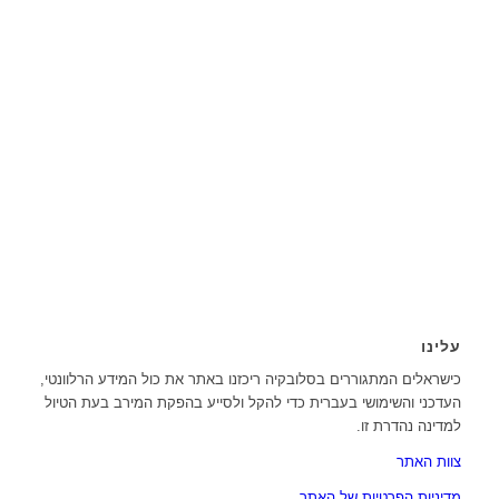
עלינו
כישראלים המתגוררים בסלובקיה ריכזנו באתר את כול המידע הרלוונטי,
העדכני והשימושי בעברית כדי להקל ולסייע בהפקת המירב בעת הטיול
למדינה נהדרת זו.
צוות האתר
מדיניות הפרטיות של האתר