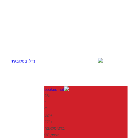
28
+
°
C
32°
+
22°
+
ברטיסלאבה
שישי, 07