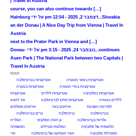
| Travel in Austria
[…] course, you can also continue towards
Slovakia...
דצמבר 2, 2025 - 12:54 pm על ידי Hainburg
an der Donau | A Nice Day Trip from Vienna | Travel In
Austria
[…] next to the Prater Park in Vienna and
continues...
נובמבר 24, 2025 - 3:15 pm על ידי Donau-
Auen Park | The National Park between two Capitals |
Travel In Austria
תגיות
אטרקציות באזור הטטרה
אטרקציות בברטיסלבה
אטרקציות בהרי הטטרה
אטרקציות בטטרה
אטרקציות בסלובקיה
אטרקציות לילדים
אטרקציות
לילדים בטטרה
אטרקציות מחוץ לברטיסלבה
איך להגיע
למדינות השכנות
אירועים בעיר
אירועים מומלצים
בברטיסלבה
ברטיסלבה
ברים בברטיסלבה
גלריות בברטיסלבה
גן העדן הסלובקי
הגלריה
הלאומית של סלובקיה
המלצות מטיילים
המשפחה
המטיילת סלובקיה
העיר העתיקה של ברטיסלבה
הרי