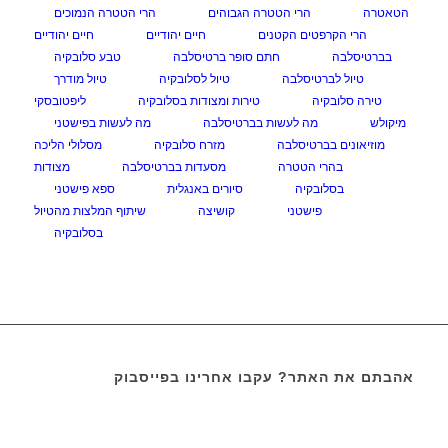
הטאטרה
הרי הטטרה הגבוהים
הרי הטטרה הנמוכים
הרי הקרפטים הקטנים
חיים יהודיים
חיים יהודיים
בברטיסלבה
חתם סופר ברטיסלבה
טבע סלובקיה
טיול לברטיסלבה
טיול לסלובקיה
טיול מודרך
טירה סלובקיה
טירות ומצודות בסלובקיה
ליפטובסקי
מיקולש
מה לעשות בברטיסלבה
מה לעשות בפישטני
מוזיאונים בברטיסלבה
מזרח סלובקיה
מסלולי הליכה
בהרי הטטרה
מסעדות בברטיסלבה
מצודות
בסלובקיה
סיורים באנגלית
ספא פישטני
פישטני
קושיצה
שיתוף המלצות מהטיול
בסלובקיה
אהבתם את האתר? עקבו אחרינו בפייסבוק