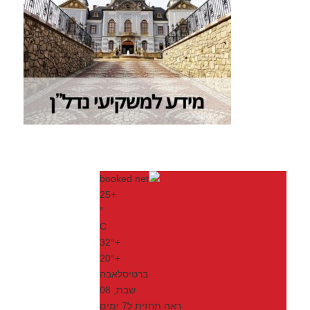
25
+
°
C
32°
+
20°
+
ברטיסלאבה
שבת, 08
ראה תחזית ל7 ימים