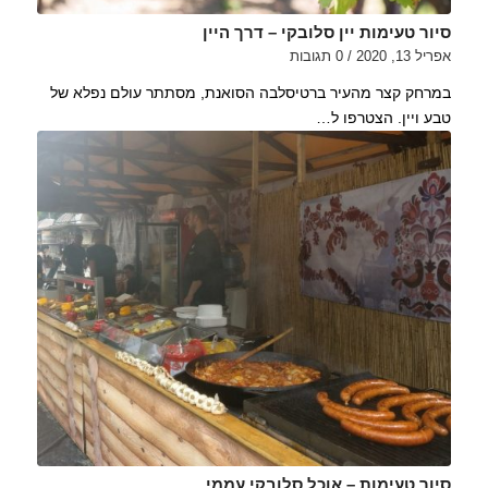
סיור טעימות יין סלובקי – דרך היין
אפריל 13, 2020
/
0 תגובות
במרחק קצר מהעיר ברטיסלבה הסואנת, מסתתר עולם נפלא של
טבע ויין. הצטרפו ל…
סיור טעימות – אוכל סלובקי עממי