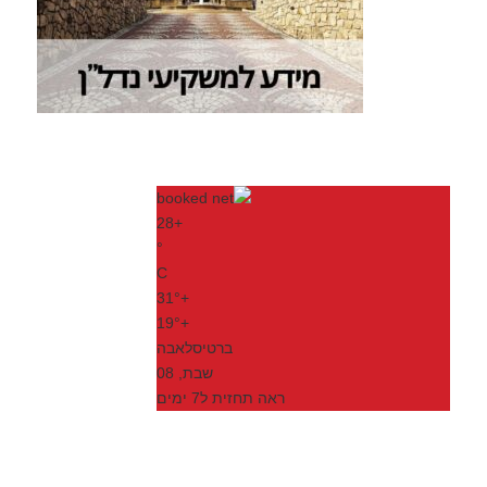
28
+
°
C
31°
+
19°
+
ברטיסלאבה
שבת, 08
ראה תחזית ל7 ימים