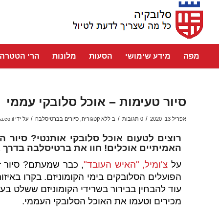
מפה
מידע שימושי
הסעות
מלונות
הרי הטטרה
סיור טעימות – אוכל סלובקי עממי
/
/
/
אפריל 13, 2020
0 תגובות
ב
ללא קטגוריה
,
סיורים בברטיסלבה
על ידי
a.co.il
רוצים לטעום אוכל סלובקי אותנטי? סיור 
האמיתיים אוכלים! חוו את ברטיסלבה בדרך אחרת. החל 
על
צ'ומיל, "האיש העובד"
, כבר שמעתם? סיור ז
הפועלים הסלובקים בימי הקומוניזם. בקרו באיז
עוד להבחין בבירור בשרידי הקומוניזם ששלט בעי
מכירים וטעמו את האוכל הסלובקי העממי.