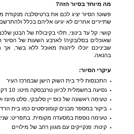
מה מיוחד בסיור הזה?
פשוט! הסיור יציג לכם את ברטיסלבה מנקודת מב
שתיירים אחרים לא יגיעו אליהם בכלל ולהתרשם
קושי: קל עד בינוני, תלוי בקיבולת של הבטן של
שאוכלים בסלובקיה! לארבע השעות של הסיור ת
שביניכם יוכלו ליהנות מאוכל ללא בשר, אך 
בהנאה.
עיקרי הסיור:
התכנסות ליד בית השוק הישן שבמרכז העיר
נסיעה בחשמלית לכיוון טרנבסקה מיטו: 10 דקות של מסע בזמן
טעימה ראשונה של כוס יין סלובקי, סלט מיונז ול
ביקור במספר מבנים קומוניסטים כמו בית הרד
טעימה נוספת במסעדה מקומית. בתפריט: שניצל, גבינה אפויה
קינוח: פנקייקים עם מגוון רחב של מילויים