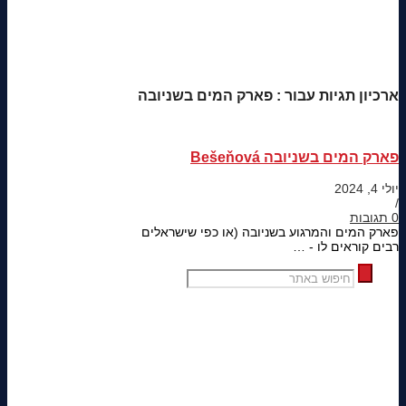
ארכיון תגיות עבור :
פארק המים בשניובה
פארק המים בשניובה Bešeňová
יולי 4, 2024
/
0 תגובות
פארק המים והמרגוע בשניובה (או כפי שישראלים
רבים קוראים לו - …