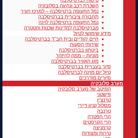
טיסות לברטיסלבה
השכרת רכב ונהיגה בסלובקיה
נמל התעופה ברטיסלבה – למרכז העיר
תחבורה ציבורית בברטיסלבה
נמל התעופה ברטיסלבה לוינה
מברטיסלבה למדינות שכנות והטטרה
מידע שימושי לטיול
חיים יהודיים ובית חב"ד בברטיסלבה
שירותי הסעות
ביטחון בברטיסלבה
מוניות – ממה להיזהר
מזג האוויר בברטיסלבה
סיור בעברית בברטיסלבה
טיול יום מוינה לברטיסלבה
סיורים מודרכים
מערב סלובקיה
המיטב של מערב סלובקיה
פישטני
טרנצ'ין
מסלול קניון דיירי
טרנבה
הרי הפטרה
הרי הקרפטים
קרמניצה
טירות ומצודות