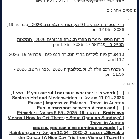
אוכל כשר בסלובקיה
אפריל 13, 2020 - 10:20 am
פוסטים אחרונים
הרי הטטרה הגבוהים | 9 מקומות מומלצים ב-2026...
פברואר 19,
2026 - 12:05 pm
דירות נופש וצימרים בהרי הטטרה הגבוהים 2026 | המלצות
מטיילים...
פברואר 17, 2026 - 1:25 pm
13 אטרקציות לילדים בהרי הטטרה הנמוכים...
פברואר 16, 2026 -
8:12 am
השכרת רכב זולה לטיול בסלובקיה 2026...
פברואר 12, 2026 -
11:56 pm
תגובות
[…] If you are still not sure whether it is worth...
מאי 1,
2026 - 11:01 am על ידי Schloss Hof and Niederweiden
Palace | Impressive Palaces | Travel in Austria
[…] Public transport between Vienna and
Bratislava...
דצמבר 19, 2025 - 9:59 am על ידי Primark
Vienna | How to Get There (+ Store Open on Sundays) |
Travel in Austria
[…] course, you can also continue towards
Slovakia...
דצמבר 2, 2025 - 12:54 pm על ידי Hainburg an
der Donau | A Nice Day Trip from Vienna | Travel In