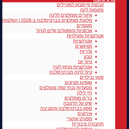
קבוצת פייסבוק למטיילים
מקומות לינה
איזורים מומלצים ללינה
מלונות מומלצים בברטיסלבה ב-2026 | המלצות
מקומיים
אכסניות והוסטלים זולים לטיול
אטרקציות ופעילויות
אטרקציות
מוזיאונים
גלריות
טבע
טיול יום
אטרקציות מחוץ לעיר
טיול לוינה מברטיסלבה
פנאי ובילויים
שופינג וקניונים
מסעדות ובתי קפה מומלצים
חיי לילה
ברים מומלצים
שיט על הדנובה
ספא בברטיסלבה והסביבה
אירועים
ספורט אתגרי
תחבורה ציבורית