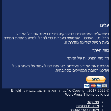
עלינו
כישראלים המתגוררים בסלובקיה ריכזנו באתר את כול המידע
הרלוונטי, העדכני והשימושי בעברית כדי להקל ולסייע בהפקת המירב
בעת הטיול למדינה נהדרת זו.
צוות האתר
מדיניות הפרטיות של האתר
אהבתם את המידע ונעזרתם בו? עזרו לנו לשמור על האתר פעיל
ועדכני לטובת המטיילים בסלובקיה.
© Copyright 2017-2025 סלובקיה - האתר הרשמי בעברית -
Enfold
WordPress Theme by Kriesi
צור קשר
מדיניות פרטיות
מלונות בהרי הטטרה