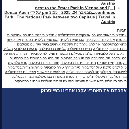
Austria
[…] next to the Prater Park in Vienna and
continues...
נובמבר 24, 2025 - 3:15 pm על ידי Donau-Auen
Park | The National Park between two Capitals | Travel In
Austria
תגיות
אטרקציות באזור הטטרה
אטרקציות בברטיסלבה
אטרקציות בהרי הטטרה
אטרקציות
בטטרה
אטרקציות בסלובקיה
אטרקציות לילדים
אטרקציות לילדים בטטרה
אטרקציות
מחוץ לברטיסלבה
איך להגיע למדינות השכנות
אירועים בעיר
אירועים מומלצים
בברטיסלבה
ברטיסלבה
ברים בברטיסלבה
גלריות בברטיסלבה
גן העדן הסלובקי
הגלריה
הלאומית של סלובקיה
המלצות מטיילים
המשפחה המטיילת סלובקיה
העיר העתיקה של
ברטיסלבה
הרי הטאטרה
הרי הטטרה הגבוהים
הרי הטטרה הנמוכים
הרי הקרפטים
הקטנים
חיים יהודיים
חיים יהודיים בברטיסלבה
חתם סופר ברטיסלבה
טבע סלובקיה
טיול לברטיסלבה
טיול לסלובקיה
טיול מודרך
טירה סלובקיה
טירות ומצודות בסלובקיה
ליפטובסקי מיקולש
מה לעשות בברטיסלבה
מה לעשות בפישטני
מוזיאונים בברטיסלבה
מזרח סלובקיה
מסלולי הליכה בהרי הטטרה
מסעדות בברטיסלבה
מצודות בסלובקיה
סיורים באנגלית
ספא פישטני
פישטני
קושיצה
שיתוף המלצות מהטיול בסלובקיה
אהבתם את האתר? עקבו אחרינו בפייסבוק