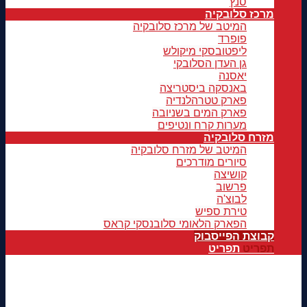
סנץ
מרכז סלובקיה
המיטב של מרכז סלובקיה
פופרד
ליפטובסקי מיקולש
גן העדן הסלובקי
יאסנה
באנסקה ביסטריצה
פארק טטרהלנדיה
פארק המים בשניובה
מערות קרח ונטיפים
מזרח סלובקיה
המיטב של מזרח סלובקיה
סיורים מודרכים
קושיצה
פרשוב
לבוצ'ה
טירת ספיש
הפארק הלאומי סלובנסקי קראס
קבוצת הפייסבוק
תפריט
תפריט