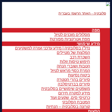
מפה
מסלולים מוכנים לטיול
מפת אטרקציות מפורטת
מידע שימושי
נדל”ן בסלובקיה | מידע עדכני ועזרה למשקיעים
המלצות של מטיילים
השכרת רכב
חיפוש טיסות זולות
הטבות ושוברי הנחה
המרת כסף מראש לטיול
ביטוח נסיעות
סיורים בהרי הטטרה
סיורים בברטיסלבה
משפטים שימושיים בסלובקית
מידע למקרה חירום
כרטיסי סים, שקעים ועוד
המטבח הסלובקי
קורונה בסלובקיה – הנחיות
הסעות