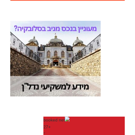
27
+
°