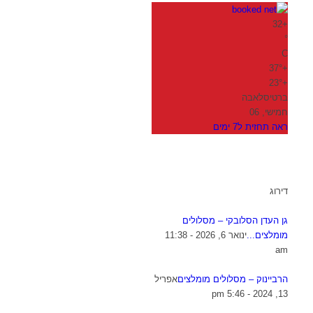
32
+
°
C
37°
+
23°
+
ברטיסלאבה
חמישי, 06
ראה תחזית ל7 ימים
דירוג
גן העדן הסלובקי – מסלולים
מומלצים...
ינואר 6, 2026 - 11:38
am
הרביינוק – מסלולים מומלצים
אפריל
13, 2024 - 5:46 pm