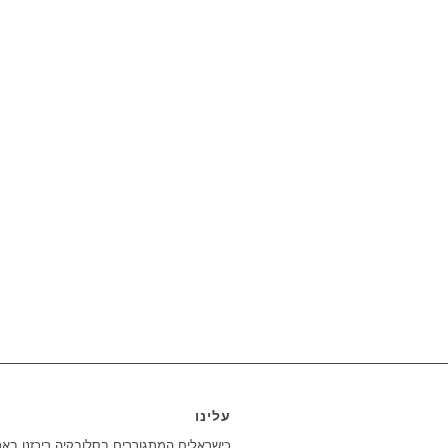
עלינו
כישראלים המתגוררים בסלובקיה ריכזנו בא