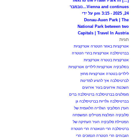
[…] next to the Prater Park in
Vienna and continues...
נובמבר
24, 2025 - 3:15 pm על ידי
Donau-Auen Park | The
National Park between two
Capitals | Travel In Austria
תגיות
אטרקציות באזור הטטרה
אטרקציות
בברטיסלבה
אטרקציות בהרי הטטרה
אטרקציות בטטרה
אטרקציות
בסלובקיה
אטרקציות לילדים
אטרקציות
לילדים בטטרה
אטרקציות מחוץ
לברטיסלבה
איך להגיע למדינות
השכנות
אירועים בעיר
אירועים
מומלצים בברטיסלבה
ברטיסלבה
ברים
בברטיסלבה
גלריות בברטיסלבה
גן
העדן הסלובקי
הגלריה הלאומית של
סלובקיה
המלצות מטיילים
המשפחה
המטיילת סלובקיה
העיר העתיקה של
ברטיסלבה
הרי הטאטרה
הרי הטטרה
הגבוהים
הרי הטטרה הנמוכים
הרי