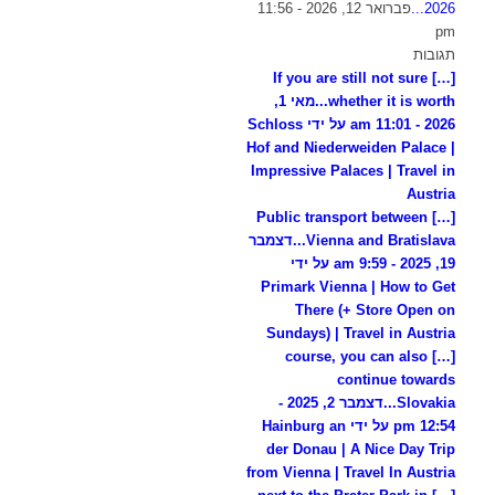
2026...
פברואר 12, 2026 - 11:56
pm
תגובות
[…] If you are still not sure
whether it is worth...
מאי 1,
2026 - 11:01 am על ידי Schloss
Hof and Niederweiden Palace |
Impressive Palaces | Travel in
Austria
[…] Public transport between
Vienna and Bratislava...
דצמבר
19, 2025 - 9:59 am על ידי
Primark Vienna | How to Get
There (+ Store Open on
Sundays) | Travel in Austria
[…] course, you can also
continue towards
Slovakia...
דצמבר 2, 2025 -
12:54 pm על ידי Hainburg an
der Donau | A Nice Day Trip
from Vienna | Travel In Austria