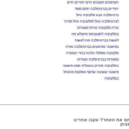
הקרפטים הקטנים
חיים יהודיים
חיים
יהודיים בברטיסלבה
חתם סופר
ברטיסלבה
טבע סלובקיה
טיול
לברטיסלבה
טיול לסלובקיה
טיול מודרך
טירה סלובקיה
טירות ומצודות
בסלובקיה
ליפטובסקי מיקולש
מה
לעשות בברטיסלבה
מה לעשות
בפישטני
מוזיאונים בברטיסלבה
מזרח
סלובקיה
מסלולי הליכה בהרי הטטרה
מסעדות בברטיסלבה
מצודות
בסלובקיה
סיורים באנגלית
ספא פישטני
פישטני
קושיצה
שיתוף המלצות מהטיול
בסלובקיה
 את האתר? עקבו אחרינו
בוק