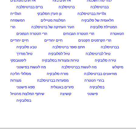
למדינות השכנות
אירועים בעיר
אירועים מומלצים
בברטיסלבה
ברטיסלבה
ברים בברטיסלבה
גלריות בברטיסלבה
גן העדן הסלובקי
הגלריה
הלאומית של סלובקיה
המלצות מטיילים
המשפחה
המטיילת סלובקיה
העיר העתיקה של ברטיסלבה
הרי
הטאטרה
הרי הטטרה הגבוהים
הרי הטטרה הנמוכים
הרי הקרפטים הקטנים
חיים יהודיים
חיים יהודיים
בברטיסלבה
חתם סופר ברטיסלבה
טבע סלובקיה
טיול לברטיסלבה
טיול לסלובקיה
טיול מודרך
טירה סלובקיה
טירות ומצודות בסלובקיה
ליפטובסקי
מיקולש
מה לעשות בברטיסלבה
מה לעשות בפישטני
מוזיאונים בברטיסלבה
מזרח סלובקיה
מסלולי הליכה
בהרי הטטרה
מסעדות בברטיסלבה
מצודות
בסלובקיה
סיורים באנגלית
ספא פישטני
פישטני
קושיצה
שיתוף המלצות מהטיול
בסלובקיה