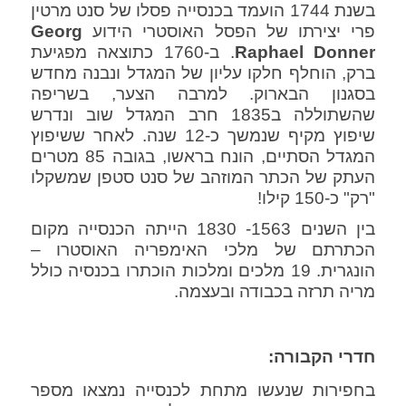
בשנת 1744 הועמד בכנסייה פסלו של סנט מרטין
פרי יצירתו של הפסל האוסטרי הידוע
Georg
Donner
Raphael
. ב-1760 כתוצאה מפגיעת
ברק, הוחלף חלקו עליון של המגדל ונבנה מחדש
בסגנון הבארוק. למרבה הצער, בשריפה
שהשתוללה ב1835 חרב המגדל שוב ונדרש
שיפוץ מקיף שנמשך כ-12 שנה. לאחר ששיפוץ
המגדל הסתיים, הונח בראשו, בגובה 85 מטרים
העתק של הכתר המוזהב של סנט סטפן שמשקלו
"רק" כ-150 קילו!
בין השנים 1563- 1830 הייתה הכנסייה מקום
הכתרתם של מלכי האימפריה האוסטרו –
הונגרית. 19 מלכים ומלכות הוכתרו בכנסיה כולל
מריה תרזה בכבודה ובעצמה.
חדרי הקבורה:
בחפירות שנעשו מתחת לכנסייה נמצאו מספר