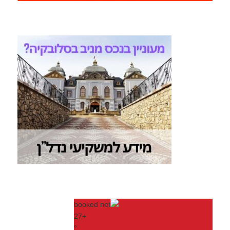
27
+
°