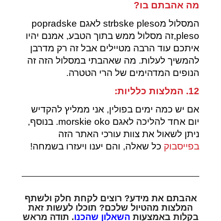
מה אהבתם בו?
המסלול מstrbske pleso לאגם popradske
pleso,זה מסלול ממש בתוך הטבע, אמנם יהיו
איתכם עוד הרבה מטיילים אבל זה רק מדרבן
להמשיך לעלות. מה שאהבתי במסלול הזה זה
הנופים המדהימים של הרי הטטרה.
12. המלצות כלליות:
אם יש כמה ימים בפולין, אני ממליץ להקדיש
יום אחד להליכה לאגם morskie oko. בנוסף,
ניתן לשאול את צוות עורכי האתר הזה
בפייסבוק
כל שאלה, והם יענו ויעזרו בשמחה!
אהבתם את מידע? רוצים לקחת חלק ולשתף
המלצות מהטיול שלכם? תוכלו לעשות זאת
בקלות באמצעות
השאלון שהכנו
. תודה מראש