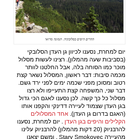
ההרים היפים בסלובקיה. תמונה מרואי
יום למחרת, נסענו לכיוון גן העדן הסלובקי
(בסביבות שעה מהמלון). רצינו לעשות מסלול
מוכר כמו הסוחה בלה, אבל החלטנו לוותר
מכמה סיבות: דבר ראשון, המסלול נשאר קצת
רטוב ומסוכן מפני שכמה ימים לפני ירד גשם.
דבר שני, המשפחה קצת התעייפו ולא רצו
מסלול כל כך קשה. לכן נסענו לאגם הכי גדול
בגן העדן שצמוד לעיירה דדינקי והקפנו אותו
(האגם בדרום גן העדן).
אחד המסלולים
הקלילים והיפים בגן העדן
. יום למחרת, נסענו
להרבניוק (20 דקות מהמלון) להרבניוק עלינו
מהעיירה Stary Smokovec , ומשם יצאנו