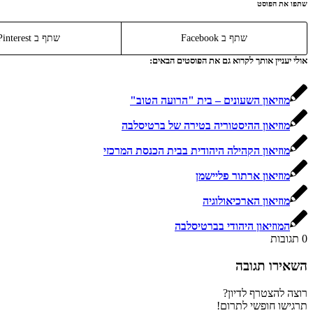
שתפו את הפוסט
שתף ב Facebook
שתף ב Pinterest
אולי יעניין אותך לקרוא גם את הפוסטים הבאים:
מוזיאון השעונים – בית "הרועה הטוב"
מוזיאון ההיסטוריה בטירה של ברטיסלבה
מוזיאון הקהילה היהודית בבית הכנסת המרכזי
מוזיאון ארתור פליישמן
מוזיאון הארכיאולוגיה
המוזיאון היהודי בברטיסלבה
0
תגובות
השאירו תגובה
רוצה להצטרף לדיון?
תרגישו חופשי לתרום!