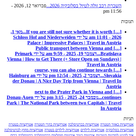
השכרת רכב זולה לטיול בסלובקיה 2026...
פברואר 12, 2026 -
11:56 pm
ת
[…] If you are still not sure whether it is worth...
מאי 1,
2026 - 11:01 am על ידי Schloss Hof and Niederweiden
Palace | Impressive Palaces | Travel in Austria
[…] Public transport between Vienna and
Bratislava...
דצמבר 19, 2025 - 9:59 am על ידי Primark
Vienna | How to Get There (+ Store Open on Sundays) |
Travel in Austria
[…] course, you can also continue towards
Slovakia...
דצמבר 2, 2025 - 12:54 pm על ידי Hainburg an
der Donau | A Nice Day Trip from Vienna | Travel In
Austria
[…] next to the Prater Park in Vienna and
continues...
נובמבר 24, 2025 - 3:15 pm על ידי Donau-Auen
Park | The National Park between two Capitals | Travel
In Austria
ות באזור הטטרה
אטרקציות בברטיסלבה
אטרקציות בהרי הטטרה
אטרקציות בטטרה
ות בסלובקיה
אטרקציות לילדים
אטרקציות לילדים בטטרה
אטרקציות מחוץ לברטיסלבה
גיע למדינות השכנות
אירועים בעיר
אירועים מומלצים בברטיסלבה
ברטיסלבה
ברים