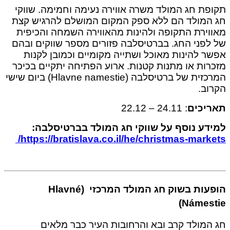
ת חג המולד משרה אווירה נעימה וחמימה. שווקי
מולד הם ללא ספק המקום המושלם להרגיש קצת
ירת התקופה ולהינות מהאווירה השמחה והכיפית
פני החג. בברטיסלבה פזורים מספר שווקים ובהם
 להינות מאוכל ושתייה מקומיים וכמובן לקנות
ות או מתנות קטנות. ארוע הפתיחה יתקיים בכיכר
המרכזית של ברטיסלבה (Hlavne namestie) ביום שישי
ב.
יכים
: 24.11 – 22.12
ע נוסף על שווקי חג המולד בברטיסלבה:
https://bratislava.co.il/he/christmas-mark
הופעות בשוק חג המולד המרכזי (Hlavné
Námes
מולד קרב ובא והרחובות העיר כבר מלאים