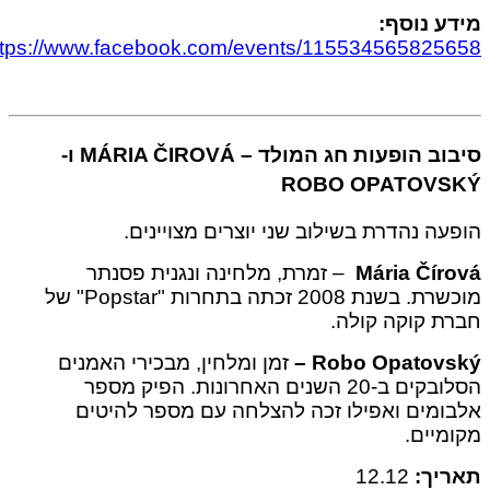
 נוסף:
https://www.facebook.com/events/115534565825
ב הופעות חג המולד –
MÁRIA ČIROVÁ
ו-
ROBO OPATOV
ה נהדרת בשילוב שני יוצרים מצויינים.
Mária Čí
– זמרת, מלחינה ונגנית פסנתר
מוכשרת. בשנת 2008 זכתה בתחרות "Popstar" של
 קוקה קולה.
Robo Opatov
–
זמן ומלחין, מבכירי האמנים
הסלובקים ב-20 השנים האחרונות. הפיק מספר
מים ואפילו זכה להצלחה עם מספר להיטים
יים.
יך:
12.12