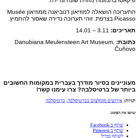
סו בתמונות מזווית שונה ונדירה.
התערוכה הושאלה למוזיאון דנוביאנה ממוזיאון Musée
ערוכה נדירה שאסור להחמיץ.
כים:
3.11 – 14.01
בת:
Danubiana Meulensteen Art Museum,
Čuň
יינים בסיור מודרך בעברית במקומות החשובים
ר של ברטיסלבה? צרו עימנו קשר!
:
אירועים מומלצים בברטיסלבה
,
ברטיסלבה
את הפוסט
שתף ב Facebook
שתף ב Pinterest
לשתף במייל