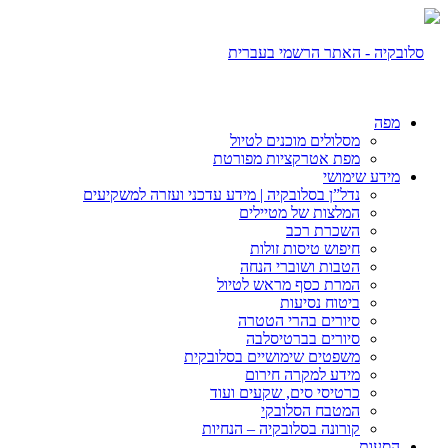
מפה
מסלולים מוכנים לטיול
מפת אטרקציות מפורטת
מידע שימושי
נדל”ן בסלובקיה | מידע עדכני ועזרה למשקיעים
המלצות של מטיילים
השכרת רכב
חיפוש טיסות זולות
הטבות ושוברי הנחה
המרת כסף מראש לטיול
ביטוח נסיעות
סיורים בהרי הטטרה
סיורים בברטיסלבה
משפטים שימושיים בסלובקית
מידע למקרה חירום
כרטיסי סים, שקעים ועוד
המטבח הסלובקי
קורונה בסלובקיה – הנחיות
הסעות