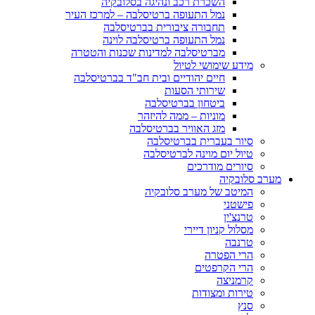
השכרת רכב ונהיגה בסלובקיה
נמל התעופה ברטיסלבה – למרכז העיר
תחבורה ציבורית בברטיסלבה
נמל התעופה ברטיסלבה לוינה
מברטיסלבה למדינות שכנות והטטרה
מידע שימושי לטיול
חיים יהודיים ובית חב"ד בברטיסלבה
שירותי הסעות
ביטחון בברטיסלבה
מוניות – ממה להיזהר
מזג האוויר בברטיסלבה
סיור בעברית בברטיסלבה
טיול יום מוינה לברטיסלבה
סיורים מודרכים
מערב סלובקיה
המיטב של מערב סלובקיה
פישטני
טרנצ'ין
מסלול קניון דיירי
טרנבה
הרי הפטרה
הרי הקרפטים
קרמניצה
טירות ומצודות
סנץ