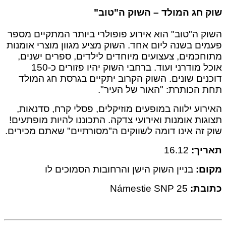
חג המולד – השוק ה"טוב"
 ה"טוב" הוא אירוע פופולרי ביותר המתקיים מספר
ם בשנה ליום אחד. השוק מציע מגוון מוצרי אומנות
כמים, צעצועים מיוחדים לילדים, ספרים ישנים,
אוכל מודרני ועוד. ברחבי השוק יהיו פזורים כ-150
ים שונים. השוק הקרוב יתקיים בגרסת חג המולד
הכותרת: "האור של העיר".
וע ילווה במופעים מוזיקלים, פסלי קרח, סדנאות,
ות אומנות ואירועי צדקה. התכוננו להיות מופתעים!
זה אינו דומה לשווקים ה"מסורתיים" שאתם מכירים.
ך:
16.12
ם:
בניין השוק הישן והרחובות הסמוכים לו
בת:
Námestie SNP 25