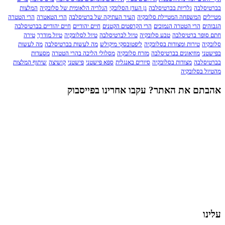
לבה
גלריות בברטיסלבה
גן העדן הסלובקי
הגלריה הלאומית של סלובקיה
המלצות
המשפחה המטיילת סלובקיה
העיר העתיקה של ברטיסלבה
הרי הטאטרה
הרי הטטרה
ם
הרי הטטרה הנמוכים
הרי הקרפטים הקטנים
חיים יהודיים
חיים יהודיים בברטיסלבה
פר ברטיסלבה
טבע סלובקיה
טיול לברטיסלבה
טיול לסלובקיה
טיול מודרך
טירה
ה
טירות ומצודות בסלובקיה
ליפטובסקי מיקולש
מה לעשות בברטיסלבה
מה לעשות
י
מוזיאונים בברטיסלבה
מזרח סלובקיה
מסלולי הליכה בהרי הטטרה
מסעדות
לבה
מצודות בסלובקיה
סיורים באנגלית
ספא פישטני
פישטני
קושיצה
שיתוף המלצות
 בסלובקיה
ם את האתר? עקבו אחרינו בפייסבוק