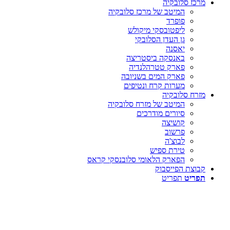
מרכז סלובקיה
המיטב של מרכז סלובקיה
פופרד
ליפטובסקי מיקולש
גן העדן הסלובקי
יאסנה
באנסקה ביסטריצה
פארק טטרהלנדיה
פארק המים בשניובה
מערות קרח ונטיפים
מזרח סלובקיה
המיטב של מזרח סלובקיה
סיורים מודרכים
קושיצה
פרשוב
לבוצ'ה
טירת ספיש
הפארק הלאומי סלובנסקי קראס
קבוצת הפייסבוק
תפריט
תפריט