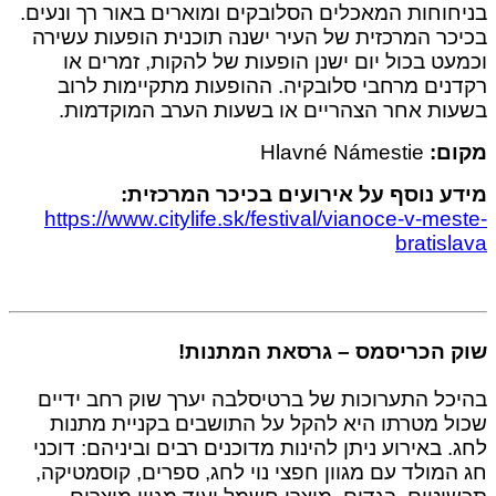
וחות המאכלים הסלובקים ומוארים באור רך ונעים.
ר המרכזית של העיר ישנה תוכנית הופעות עשירה
ט בכול יום ישנן הופעות של להקות, זמרים או
ים מרחבי סלובקיה. ההופעות מתקיימות לרוב
ת אחר הצהריים או בשעות הערב המוקדמות.
ם:
Hlavné Námestie
 נוסף על אירועים בכיכר המרכזית:
https://www.citylife.sk/festival/vianoce-v-me
bratis
 הכריסמס – גרסאת המתנות!
ל התערוכות של ברטיסלבה יערך שוק רחב ידיים
 מטרתו היא להקל על התושבים בקניית מתנות
 באירוע ניתן להינות מדוכנים רבים וביניהם: דוכני
מולד עם מגוון חפצי נוי לחג, ספרים, קוסמטיקה,