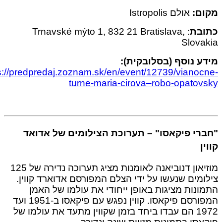
ם:
אולם Istropolis
בת
: Trnavské mýto 1, 832 21 Bratislava,
Slov
 נוסף (בסלובקית):
https://predpredaj.zoznam.sk/en/event/12739/viano
turne-maria-cirova–robo-opato
י פיקאסו" – תערוכת הצילומים של אדואד
מוזיאון דנוביאנה לאומנות מציג תערוכה נדירה של 125
מים שנעשו על ידי הצלם המפורסם אדוארד קווין.
נות מציגות באופן ייחודי את עולמו של האמן
המפורסם פיקאסו. קווין נפגש עם פיקאסו ב-1951 ועד
1972 הם עבדו ביחד בזמן שקווין מתעד את עולמו של