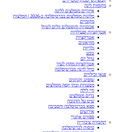
קבוצת פייסבוק למטיילים
מקומות לינה
איזורים מומלצים ללינה
מלונות מומלצים בברטיסלבה ב-2026 | המלצות
מקומיים
אכסניות והוסטלים זולים לטיול
אטרקציות ופעילויות
אטרקציות
מוזיאונים
גלריות
טבע
טיול יום
אטרקציות מחוץ לעיר
טיול לוינה מברטיסלבה
פנאי ובילויים
שופינג וקניונים
מסעדות ובתי קפה מומלצים
חיי לילה
ברים מומלצים
שיט על הדנובה
ספא בברטיסלבה והסביבה
אירועים
ספורט אתגרי
תחבורה ציבורית
טיסות לברטיסלבה