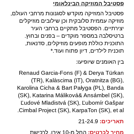
פסטיבל המוזיקה הבינלאומי
פסטיבל המוזיקה מוקדש לסגנונות מרחבי העולם,
מוזיקה עממית סלובקית וכן שילובים מוזיקלים
יצירתיים. הפסטיבל מתקיים ברחבי העיר
ברטיסלבה במספר מוקדים – בפנים ובחוץ.
התוכנית כוללת מופעים מוזיקלים, סדנאות,
תוכנית לילדים, דיון פתוח ועוד.*
בין האומנים שיופיעו:
Renaud Garcia-Fons (F) & Derya Türkan
(TR), Kalàscima (IT), Oratnitza (BG),
Karolina Cicha & Bart Pałyga (PL), Banda
(SK), Katarina Máliková& Ansámbel (SK),
Ľudové Mladistvá (SK), Ľubomír Gašpar
Cimbal Project (SK), KarpaTon (SK), et al.
תאריכים:
21-24.9
מחיר לכרטיס:
החל מ-10 אירו. לרכישת