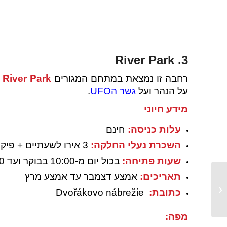
3. River Park
רחבה זו נמצאת במתחם המגורים
River Park
ל
על הנהר ועל
גשר הUFO
.
מידע חיוני
עלות כניסה:
חינם
השכרת נעלי החלקה:
3 אירו לשעתיים + פיקדון של 36 אירו שיוחזר בסוף השימוש)
שעות פתיחה:
בכול יום מ-10:00 בבוקר ועד 21:00
תאריכים:
אמצע דצמבר עד אמצע מרץ
הגן הבוטאני של
כתובת:
Dvořákovo nábrežie
ברטיסלבה
מפה: