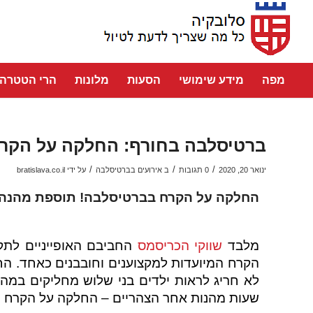
מפה
מידע שימושי
הסעות
מלונות
הרי הטטרה
ברטיסלבה בחורף: החלקה על הקר
/
/
/
ינואר 20, 2020
0 תגובות
ב
אירועים בברטיסלבה
על ידי
bratislava.co.il
החלקה על הקרח בברטיסלבה! תוספת מהנה לב
מלבד
שווקי הכריסמס
החביבם האופייניים לתק
הקרח המיועדות למקצוענים וחובבנים כאחד. ה
לא חריג לראות ילדים בני שלוש מחליקים במהי
שעות מהנות אחר הצהריים – החלקה על הקרח הי