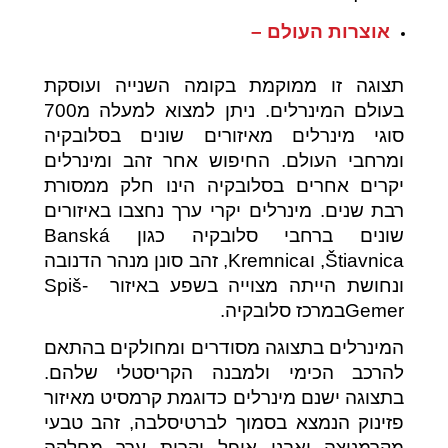
אוצרות העולם –
תצוגה זו ממוקמת בקומה השנייה ועוסקת
בעולם המינרלים. ניתן למצוא למעלה מ700
סוגי מינרלים מאיזורים שונים בסלובקיה
ומרחבי העולם. החיפוש אחר זהב ומינרלים
יקרים אחרים בסלובקיה הינו חלק ממסורת
רבת שנים. מינרלים יקרי ערך נחצבו באיזורים
שונים ברחבי סלובקיה כגון Banská
Štiavnica, וKremnica, זהב סונן מנהר הדנובה
ונחושת הייתה מצוייה בשפע באיזור Spiš-
Gemerבמרכז סלובקיה.
המינרלים בתצוגה מסודרים ומחולקים בהתאם
להרכב הכימי ולמבנה הקריסטלי שלהם.
בתצוגה ישנם מינרלים כדוגמת קרמסיט מאיזור
פזינוק הנמצא בסמוך לברטיסלבה, זהב טבעי
מקרמניצה ואבני אופל יקרות ערך מחלקה