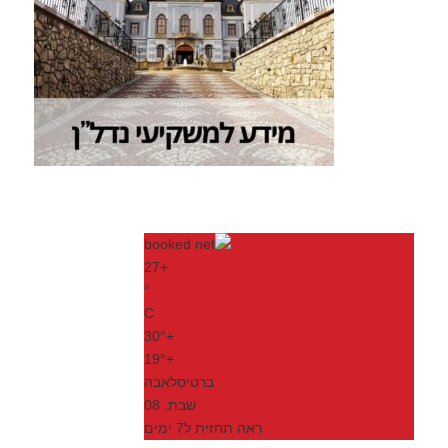
27
+
°
C
30°
+
19°
+
ברטיסלאבה
שבת, 08
ראה תחזית ל7 ימים