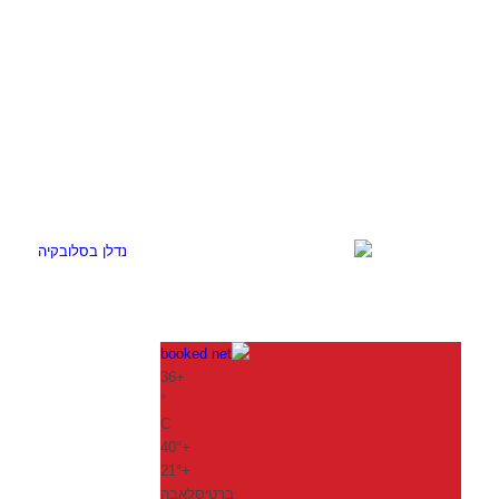
36
+
°
C
40°
+
21°
+
ברטיסלאבה