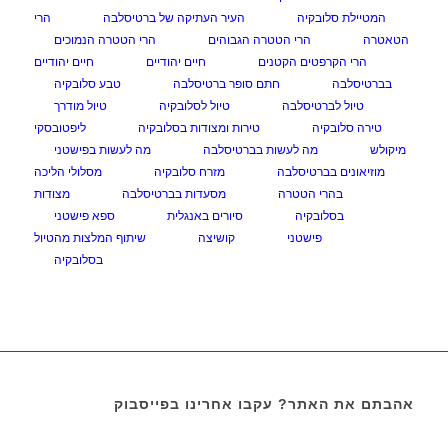
המטיילת סלובקיה
העיר העתיקה של ברטיסלבה
הרי
הטאטרה
הרי הטטרה הגבוהים
הרי הטטרה הנמוכים
הרי הקרפטים הקטנים
חיים יהודיים
חיים יהודיים
בברטיסלבה
חתם סופר ברטיסלבה
טבע סלובקיה
טיול לברטיסלבה
טיול לסלובקיה
טיול מודרך
טירה סלובקיה
טירות ומצודות בסלובקיה
ליפטובסקי
מיקולש
מה לעשות בברטיסלבה
מה לעשות בפישטני
מוזיאונים בברטיסלבה
מזרח סלובקיה
מסלולי הליכה
בהרי הטטרה
מסעדות בברטיסלבה
מצודות
בסלובקיה
סיורים באנגלית
ספא פישטני
פישטני
קושיצה
שיתוף המלצות מהטיול
בסלובקיה
אהבתם את האתר? עקבו אחרינו בפייסבוק