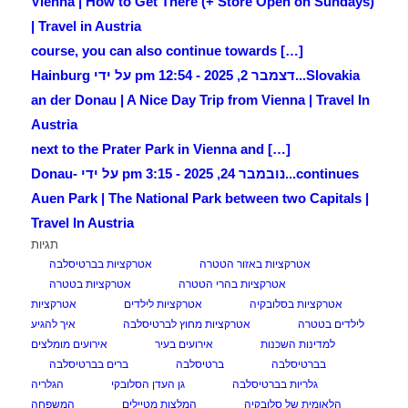
Vienna | How to Get There (+ Store Open on Sundays)
| Travel in Austria
[…] course, you can also continue towards
Slovakia...
דצמבר 2, 2025 - 12:54 pm על ידי Hainburg
an der Donau | A Nice Day Trip from Vienna | Travel In
Austria
[…] next to the Prater Park in Vienna and
continues...
נובמבר 24, 2025 - 3:15 pm על ידי Donau-
Auen Park | The National Park between two Capitals |
Travel In Austria
תגיות
אטרקציות באזור הטטרה
אטרקציות בברטיסלבה
אטרקציות בהרי הטטרה
אטרקציות בטטרה
אטרקציות בסלובקיה
אטרקציות לילדים
אטרקציות
לילדים בטטרה
אטרקציות מחוץ לברטיסלבה
איך להגיע
למדינות השכנות
אירועים בעיר
אירועים מומלצים
בברטיסלבה
ברטיסלבה
ברים בברטיסלבה
גלריות בברטיסלבה
גן העדן הסלובקי
הגלריה
הלאומית של סלובקיה
המלצות מטיילים
המשפחה