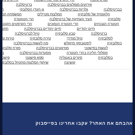
אירועים מומלצים בברטיסלבה
ברטיסלבה
ב
בברטיסלבה
גלריות בברטיסלבה
גן העדן הסלובקי
הגל
הלאומית של סלובקיה
המלצות מטיילים
המשפחה המטי
סלובקיה
העיר העתיקה של ברטיסלבה
הרי הטאטרה
הטטרה הגבוהים
הרי הטטרה הנמוכים
הרי הקרפטים הקטנים
חיים יהודיים
חיים יהודיים בברטיסלבה
חתם ס
ברטיסלבה
טבע סלובקיה
טיול לברטיסלבה
לסלובקיה
טיול מודרך
טירה סלובקיה
טירות ומצ
בסלובקיה
ליפטובסקי מיקולש
מה לעשות בברטיסלבה
לעשות בפישטני
מוזיאונים בברטיסלבה
מזרח סלובקיה
מסלולי הליכה בהרי הטטרה
מסעדות בברטיסלבה
מצו
בסלובקיה
סיורים באנגלית
ספא פישטני
פישטני
קושיצה
שיתוף המלצות מהטיול בסלובקיה
אהבתם את האתר? עקבו אחרינו בפייסבוק