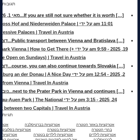
תגובות
[…] If you are still not sure whether it is worth...
11:01 am על ידי hloss Hof and Niederweiden Palace
ressive Palaces | Travel in Austria
[…] Public transport between Vienna and Bratislava...
דצמ
19, 2025 - 9:59 am על ידי imark Vienna | How to Get There
re Open on Sundays) | Travel in Austria
[…] course, you can also continue towards Slovakia...
דצמ
2, 2025 - 12:54 pm על ידי urg an der Donau | A Nice Day
p from Vienna | Travel In Austria
[…] next to the Prater Park in Vienna and continues...
נובמ
24, 2025 - 3:15 pm על ידי -Auen Park | The National
k between two Capitals | Travel In Austria
תגיות
אטרקציות באזור הטטרה
אטרקציות בברטיסלבה
אטרקצ
בהרי הטטרה
אטרקציות בטטרה
אטרקציות בסלובקיה
אטרקציות לילדים
אטרקציות לילדים בטטרה
אטרקציות מ
לברטיסלבה
איך להגיע למדינות השכנות
אירועים בעיר