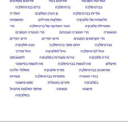
למדינות השכנות
אירועים בעיר
אירועים מומלצים
בברטיסלבה
ברטיסלבה
ברים בברטיסלבה
גלריות בברטיסלבה
גן העדן הסלובקי
הגלריה
הלאומית של סלובקיה
המלצות מטיילים
המשפחה
המטיילת סלובקיה
העיר העתיקה של ברטיסלבה
הרי
הטאטרה
הרי הטטרה הגבוהים
הרי הטטרה הנמוכים
הרי הקרפטים הקטנים
חיים יהודיים
חיים יהודיים
בברטיסלבה
חתם סופר ברטיסלבה
טבע סלובקיה
טיול לברטיסלבה
טיול לסלובקיה
טיול מודרך
טירה סלובקיה
טירות ומצודות בסלובקיה
ליפטובסקי
מיקולש
מה לעשות בברטיסלבה
מה לעשות בפישטני
מוזיאונים בברטיסלבה
מזרח סלובקיה
מסלולי הליכה
בהרי הטטרה
מסעדות בברטיסלבה
מצודות
בסלובקיה
סיורים באנגלית
ספא פישטני
פישטני
קושיצה
שיתוף המלצות מהטיול
בסלובקיה