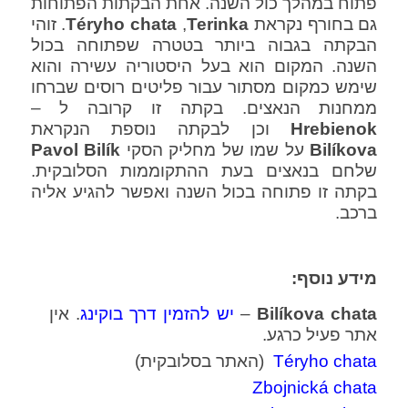
פתוח במהלך כול השנה. אחת הבקתות הפתוחות
גם בחורף נקראת
Terinka
,
chata
Téryho
. זוהי
הבקתה בגבוה ביותר בטטרה שפתוחה בכול
השנה. המקום הוא בעל היסטוריה עשירה והוא
שימש כמקום מסתור עבור פליטים רוסים שברחו
ממחנות הנאצים. בקתה זו קרובה ל –
Hrebienok
וכן לבקתה נוספת הנקראת
Bilíkova
על שמו של מחליק הסקי
Pavol Bilík
שלחם בנאצים בעת ההתקוממות הסלובקית.
בקתה זו פתוחה בכול השנה ואפשר להגיע אליה
ברכב.
מידע נוסף:
Bilíkova chata
–
יש להזמין דרך בוקינג
. אין
אתר פעיל כרגע.
Téryho chata
(האתר בסלובקית)
Zbojnická chata