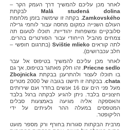
לאחר מכן עליכם להמשיך דרך העמק הקר –
Malá studená dolina
לבקתת
Zamkovského
. בקתה זו שימשה בזמן מלחמת
העולם השנייה כמקום מחסה עבור לוחמי גרילה
סלובקיים ומשפחות יהודייות. תוכלו לטעום תה
צמחים מהביל הייחודי עבור הפורטרים בהרים.
לתה קוראים
Svištie mlieko
(בתרגום חופשי –
חלב עכברושים).
לאחר מכן עליכם להמשיך בטיפוס אל עבר
Priecne sedlo
. זהו חלק מאתגר בטיפוס, אך גם
בו תוכלו לעצור ולהתרענן בבקתת
Zbojnicka
chata
. בבקתה זו תישנו בגובה של 2000 מטרים
מעל פני הים עם 16 אנשים בחדר ועם שירותים
חיצוניים בלבד. ניתן להגיע לבקתה ברגל בלבד
והאספקה אליה מגיעה באמצעות סבלים
המטפסים במעלה ההר ולעיתים על ידי
הליקופטר.
מרבית הבקתות סגורות בחורף ורק מספר מועט