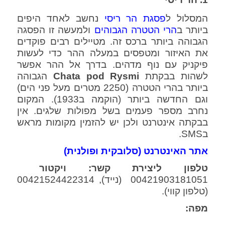
המסלול ל
פסגת הר ריסי
נחשב לאחד היפים
ביותר ב
הרי הטטרה הגבוהים
ולמעשה זו הפסגה
הגבוהה ביותר ברכס זה. מטיילים רבים פוקדים
את האיזור ומטפסים במעלה ההר כדי לעשות
פיקניק עם נוף מדהים. בדרך אל ההר אפשר
לשהות בבקתת
Chata pod Rysmi
הגבוהה
ביותר בהרי הטטרה (2250 מטרים מעל פני הים)
וגם החדשה ביותר (הוקמה ב1933). המקום
נחרב מספר פעמים בשל מפולות שלגים. אין
בבקתה אינטרנט ולכן יש להזמין מקומות מראש
בSMS.
אתר האינטרנט (סלובקית ופולנית)
טלפון ליצירת קשר:
ויקטור
00421903181051 (נייד), 00421524422314
(טלפון קווי).
מפה: